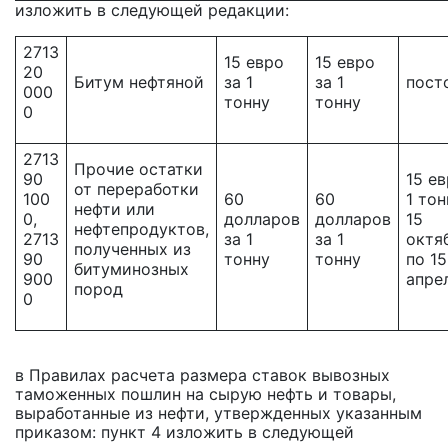
изложить в следующей редакции:
2713
15 евро
15 евро
20
Битум нефтяной
за 1
за 1
пост
000
тонну
тонну
0
2713
Прочие остатки
90
15 ев
от переработки
100
60
60
1 тон
нефти или
0,
долларов
долларов
15
нефтепродуктов,
2713
за 1
за 1
октя
полученных из
90
тонну
тонну
по 15
битуминозных
900
апре
пород
0
в Правилах расчета размера ставок вывозных
таможенных пошлин на сырую нефть и товары,
выработанные из нефти, утвержденных указанным
приказом: пункт 4 изложить в следующей