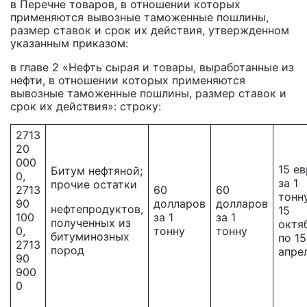
в Перечне товаров, в отношении которых
применяются вывозные таможенные пошлины,
размер ставок и срок их действия, утвержденном
указанным приказом:
в главе 2 «Нефть сырая и товары, выработанные из
нефти, в отношении которых применяются
вывозные таможенные пошлины, размер ставок и
срок их действия»: строку:
2713
20
000
15 е
Битум нефтяной;
0,
за 1
прочие остатки
2713
60
60
тонн
90
долларов
долларов
нефтепродуктов,
15
100
за 1
за 1
полученных из
октя
0,
тонну
тонну
битуминозных
по 15
2713
пород
апре
90
900
0