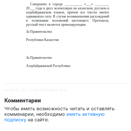
  Совершено в городе __________ «___» ________ 
20___ года в двух экземплярах на казахском, русском и 
азербайджанском языках, причем все тексты имеют 
одинаковую силу. В случае возникновения расхождений 
в толковании положений настоящего Протокола, 
русский текст является превалирующим.
За Правительство
Республики Казахстан
За Правительство
Азербайджанской Республики
10135
0
20 СЕНТЯБРЯ 2016
Комментарии
Чтобы иметь возможность читать и оставлять
комменарии, необходимо
иметь активную
подписку
на сайте.