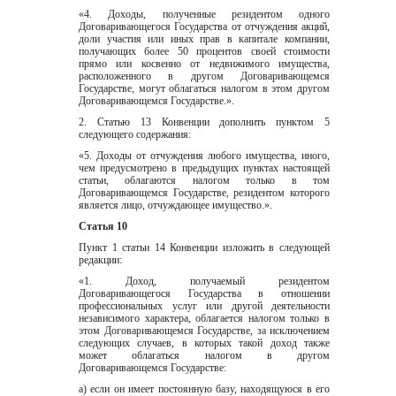
«4. Доходы, полученные резидентом одного 
Договаривающегося Государства от отчуждения акций, 
доли участия или иных прав в капитале компании, 
получающих более 50 процентов своей стоимости 
прямо или косвенно от недвижимого имущества, 
расположенного в другом Договаривающемся 
Государстве, могут облагаться налогом в этом другом 
Договаривающемся Государстве.».
2. Статью 13 Конвенции дополнить пунктом 5 
следующего содержания:  
«5. Доходы от отчуждения любого имущества, иного, 
чем предусмотрено в предыдущих пунктах настоящей 
статьи, облагаются налогом только в том 
Договаривающемся Государстве, резидентом которого 
является лицо, отчуждающее имущество.».
Статья 10
Пункт 1 статьи 14 Конвенции изложить в следующей 
редакции:
«1. Доход, получаемый резидентом 
Договаривающегося Государства в отношении 
профессиональных услуг или другой деятельности 
независимого характера, облагается налогом только в 
этом Договаривающемся Государстве, за исключением 
следующих случаев, в которых такой доход также 
может облагаться налогом в другом 
Договаривающемся Государстве:
а) если он имеет постоянную базу, находящуюся в его 