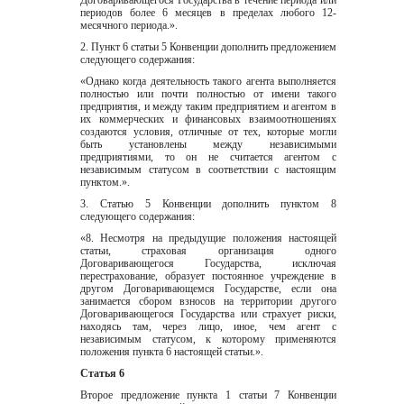
Договаривающегося Государства в течение периода или 
периодов более 6 месяцев в пределах любого 12-
месячного периода.».
2. Пункт 6 статьи 5 Конвенции дополнить предложением 
следующего содержания:  
«Однако когда деятельность такого агента выполняется 
полностью или почти полностью от имени такого 
предприятия, и между таким предприятием и агентом в 
их коммерческих и финансовых взаимоотношениях 
создаются условия, отличные от тех, которые могли 
быть установлены между независимыми 
предприятиями, то он не считается агентом c 
независимым статусом в соответствии с настоящим 
пунктом.».
3. Статью 5 Конвенции дополнить пунктом 8 
следующего содержания:  
«8. Несмотря на предыдущие положения настоящей 
статьи, страховая организация одного 
Договаривающегося Государства, исключая 
перестрахование, образует постоянное учреждение в 
другом Договаривающемся Государстве, если она 
занимается сбором взносов на территории другого 
Договаривающегося Государства или страхует риски, 
находясь там, через лицо, иное, чем агент с 
независимым статусом, к которому применяются 
положения пункта 6 настоящей статьи.».
Статья 6
Второе предложение пункта 1 статьи 7 Конвенции 