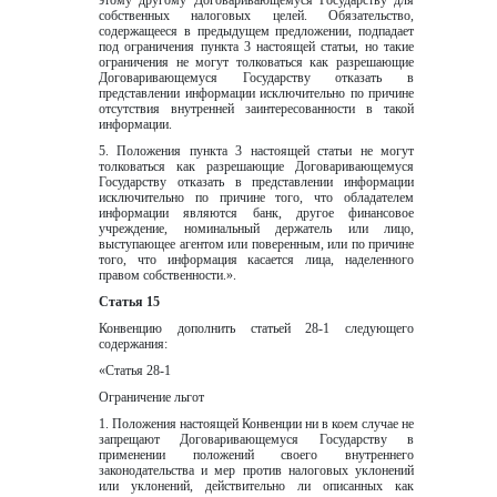
этому другому Договаривающемуся Государству для 
собственных налоговых целей. Обязательство, 
содержащееся в предыдущем предложении, подпадает 
под ограничения пункта 3 настоящей статьи, но такие 
ограничения не могут толковаться как разрешающие 
Договаривающемуся Государству отказать в 
представлении информации исключительно по причине 
отсутствия внутренней заинтересованности в такой 
информации.
5. Положения пункта 3 настоящей статьи не могут 
толковаться как разрешающие Договаривающемуся 
Государству отказать в представлении информации 
исключительно по причине того, что обладателем 
информации являются банк, другое финансовое 
учреждение, номинальный держатель или лицо, 
выступающее агентом или поверенным, или по причине 
того, что информация касается лица, наделенного 
правом собственности.».
Статья 15
Конвенцию дополнить статьей 28-1 следующего 
содержания:  
«Статья 28-1
Ограничение льгот
1. Положения настоящей Конвенции ни в коем случае не 
запрещают Договаривающемуся Государству в 
применении положений своего внутреннего 
законодательства и мер против налоговых уклонений 
или уклонений, действительно ли описанных как 