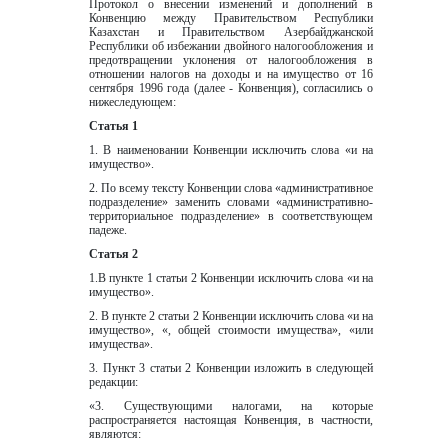
Протокол o внесении изменений и дополнений в 
Конвенцию между Правительством Республики 
Казахстан и Правительством
Азербайджанской 
Республики
об избежании двойного налогообложения и 
предотвращении
уклонения от налогообложения в 
отношении налогов на доходы и на имущество от 16 
сентября 1996 года (далее - Конвенция),
согласились о 
нижеследующем:  
Статья 1
1. В наименовании Конвенции исключить слова «и на 
имущество».
2. По всему тексту Конвенции слова «административное 
подразделение» заменить словами «административно-
территориальное подразделение» в соответствующем 
падеже.
Статья 2
1.В пункте 1 статьи 2 Конвенции исключить слова «и на 
имущество».
2. В пункте 2 статьи 2 Конвенции исключить слова «и на 
имущество», «, общей стоимости имущества», «или 
имущества».
3. Пункт 3 статьи 2 Конвенции изложить в следующей 
редакции:
«3. Существующими налогами, на которые 
распространяется настоящая Конвенция, в частности, 
являются: