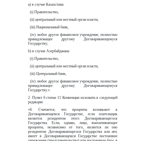
а) в случае Казахстана:  
  (i) Правительство,  
  (ii) центральный или местный орган власти,  
  (iii) Национальный банк,  
  (iv) любое другое финансовое учреждение, полностью 
принадлежащее другому Договаривающемуся 
Государству;
b) в случае Азербайджана:  
  (i) Правительство,
  (ii) центральный или местный орган власти,  
  (iii) Центральный банк,
  (iv) любое другое финансовое учреждение, полностью 
принадлежащее другому Договаривающемуся 
Государству.».  
2. Пункт 6 статьи 11 Конвенции изложить в следующей 
редакции:
«6. Считается, что проценты возникают в 
Договаривающемся Государстве, если плательщик 
является резидентом этого Договаривающегося 
Государства. Если, однако, лицо, выплачивающее 
проценты, независимо от того, является ли оно 
резидентом Договаривающегося Государства или нет, 
имеет в Договаривающемся Государстве постоянное 
учреждение (представительство) или постоянную базу, в 