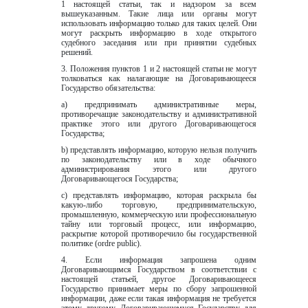
1 настоящей статьи, так и надзором за всем 
вышеуказанным. Такие лица или органы могут 
использовать информацию только для таких целей. Они 
могут раскрыть информацию в ходе открытого 
судебного заседания или при принятии судебных 
решений.  
3. Положения пунктов 1 и 2 настоящей статьи не могут 
толковаться как налагающие на Договаривающееся 
Государство обязательства:  
а) предпринимать административные меры, 
противоречащие законодательству и административной 
практике этого или другого Договаривающегося 
Государства;  
b) представлять информацию, которую нельзя получить 
по законодательству или в ходе обычного 
администрирования этого или другого 
Договаривающегося Государства;  
c) представлять информацию, которая раскрыла бы 
какую-либо торговую, предпринимательскую, 
промышленную, коммерческую или профессиональную 
тайну или торговый процесс, или информацию, 
раскрытие которой противоречило бы государственной 
политике (ordre public).  
4. Если информация запрошена одним 
Договаривающимся Государством в соответствии с 
настоящей статьей, другое Договаривающееся 
Государство принимает меры по сбору запрошенной 
информации, даже если такая информация не требуется 