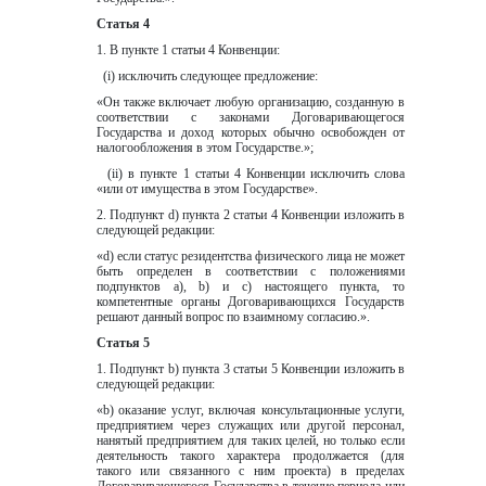
Статья 4
1. В пункте 1 статьи 4 Конвенции:
  (i) исключить следующее предложение:
«Он также включает любую организацию, созданную в 
соответствии c законами Договаривающегося 
Государства и доход которых обычно освобожден от 
налогообложения в этом Государстве.»;  
  (ii) в пункте 1 статьи 4 Конвенции исключить слова 
«или от имущества в этом Государстве».
2. Подпункт d) пункта 2 статьи 4 Конвенции изложить в 
следующей редакции:
«d) если статус резидентства физического лица не может 
быть определен в соответствии с положениями 
подпунктов а), b) и c) настоящего пункта, то 
компетентные органы Договаривающихся Государств 
решают данный вопрос по взаимному согласию.».
Статья 5
1. Подпункт b) пункта 3 статьи 5 Конвенции изложить в 
следующей редакции:
«b) оказание услуг, включая консультационные услуги, 
предприятием через служащих или другой персонал, 
нанятый предприятием для таких целей, но только если 
деятельность такого характера продолжается (для 
такого или связанного с ним проекта) в пределах 