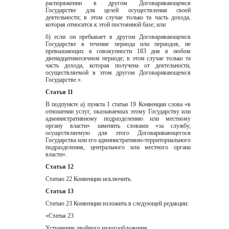
распоряжении в другом Договаривающемся 
Государстве для целей осуществления своей 
деятельности; в этом случае только та часть дохода, 
которая относится к этой постоянной базе; или
б) если он пребывает в другом Договаривающемся 
Государстве в течение периода или периодов, не 
превышающих в совокупности 183 дня в любом 
двенадцатимесячном периоде; в этом случае только та 
часть дохода, которая получена от деятельности, 
осуществляемой в этом другом Договаривающемся 
Государстве.».
Статья 11
В подпункте а) пункта 1 статьи 19 Конвенции слова «в 
отношении услуг, оказываемых этому Государству или 
административному подразделению или местному 
органу власти» заменить словами «за службу, 
осуществляемую для этого Договаривающегося 
Государства или его административно-территориального 
подразделения, центрального или местного органа 
власти».
Статья 12
Статью 22 Конвенции исключить.
Статья 13
Статью 23 Конвенции изложить в следующей редакции:
«Статья 23
Устранение двойного налогообложения