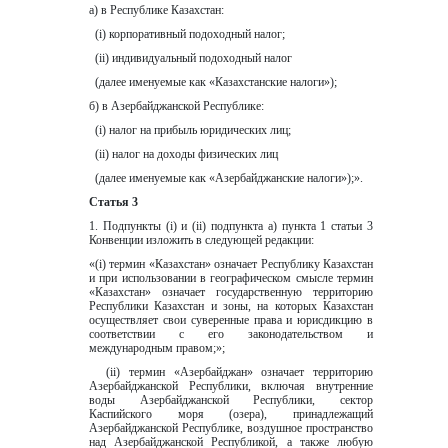
а) в Республике Казахстан:
  (i) корпоративный подоходный налог;
  (ii) индивидуальный подоходный налог
  (далее именуемые как «Казахстанские налоги»);
б) в Азербайджанской Республике:
  (i) налог на прибыль юридических лиц;
  (ii) налог на доходы физических лиц
  (далее именуемые как «Азербайджанские налоги»);».
Статья 3
1. Подпункты (i) и (ii) подпункта а) пункта 1 статьи 3 
Конвенции изложить в следующей редакции:
«(i) термин «Казахстан» означает Республику Казахстан 
и при использовании в географическом смысле термин 
«Казахстан» означает государственную территорию 
Республики Казахстан и зоны, на которых Казахстан 
осуществляет свои суверенные права и юрисдикцию в 
соответствии с его законодательством и 
международным правом;»;
  (ii) термин «Азербайджан» означает территорию 
Азербайджанской Республики, включая внутренние 
воды Азербайджанской Республики, сектор 
Каспийского моря (озера), принадлежащий 
Азербайджанской Республике, воздушное пространство 
над Азербайджанской Республикой, a также любую 