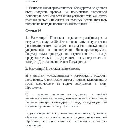
таковых.
2. Резидент Договаривающегося Государства не должен 
быть наделен правом на применение настоящей 
Конвенции, если его дела были устроены так, как будто 
главной целью или одной из главных целей являлось 
получение выгоды настоящей Конвенции.».
Статья 16
1. Настоящий Протокол подлежит ратификации и 
вступает в силу на 30-й день после даты получения по 
дипломатическим каналам последнего письменного 
уведомления o выполнении Договаривающимися 
Государствами процедур по вступлению его в силу, 
предусмотренных внутренним законодательством 
каждого Договаривающегося Государства.
2. Настоящий Протокол применяется:  
а) к налогам, удерживаемым у источника, с доходов, 
полученных с или после первого января календарного 
года, следующего за годом вступления в силу 
Протокола;  
b) к другим налогам на доходы, за любой 
налогооблагаемый период, начинающийся c или после 
первого января календарного года, следующего за 
годом вступления в силу Протокола.  
В удостоверение чего, нижеподписавшиеся, должным 
образом на то уполномоченные, подписали настоящий 
Протокол, который является неотъемлемой частью 
Конвенции.