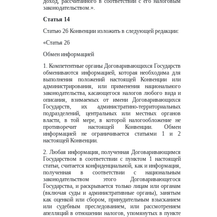
доход, рассчитанного в соответствии с его налоговым 
законодательством.».
Статья 14
Статью 26 Конвенции изложить в следующей редакции:
«Статья 26
Обмен информацией
1. Компетентные органы Договаривающихся Государств 
обмениваются информацией, которая необходима для 
выполнения положений настоящей Конвенции или 
администрирования, или применения национального 
законодательства, касающегося налогов любого вида и 
описания, взимаемых от имени Договаривающихся 
Государств, их администратино-территориальных 
подразделений, центральных или местных органов 
власти, в той мере, в которой налогообложение не 
противоречит настоящей Конвенции. Обмен 
информацией не ограничивается статьями 1 и 2 
настоящей Конвенции.  
2. Любая информация, полученная Договаривающимся 
Государством в соответствии c пунктом 1 настоящей 
статьи, считается конфиденциальной, как и информация, 
полученная в соответствии с национальным 
законодательством этого Договаривающегося 
Государства, и раскрывается только лицам или органам 
(включая суды и административные органы), занятым 
как оценкой или сбором, принудительным взысканием 
или судебным преследованием, или рассмотрением 
апелляций в отношении налогов, упомянутых в пункте 