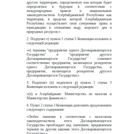
другую территорию, определяемую или которая будет 
определяться в будущем в соответствии с 
международным правом и национальным 
законодательством Азербайджанской Республики как 
территория, в пределах которой Азербайджанская 
Республика осуществляет свои суверенные права и 
юрисдикцию в отношении недр, морского дна и 
природных ресурсов;».
2. Подпункт е) пункта 1 статьи 3 Конвенции изложить в 
следующей редакции:
«е) термины "предприятие одного Договаривающегося 
Государства" и "предприятие другого 
Договаривающегося Государства" означают 
соответственно предприятие, являющееся резидентом 
одного Договаривающегося Государства, и 
предприятие, являющееся резидентом другого 
Договаривающегося Государства;».  
3. Подпункт (ii) подпункта g) пункта 1 статьи 3 
Конвенции изложить в следующей редакции:
«(ii) в Азербайджане: Министерство по налогам и 
Министерство финансов;».
4. Пункт 2 статьи 3 Конвенции дополнить предложением 
следующего содержания:  
«Любое значение в соответствии с налоговым 
законодательством этого Договаривающегося 
Государства преобладает над значением, придаваемым 
термину по другим законам этого Договаривающегося 
Государства.».