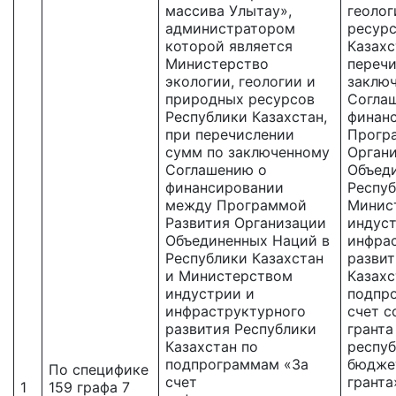
массива Улытау»,
геолог
администратором
ресурс
которой является
Казахс
Министерство
перечи
экологии, геологии и
заклю
природных ресурсов
Согла
Республики Казахстан,
финан
при перечислении
Прогр
сумм по заключенному
Орган
Соглашению о
Объед
финансировании
Респуб
между Программой
Минис
Развития Организации
индус
Объединенных Наций в
инфра
Республики Казахстан
развит
и Министерством
Казахс
индустрии и
подпр
инфраструктурного
счет 
развития Республики
гранта
Казахстан по
респуб
подпрограммам «За
бюджет
По специфике
счет
грант
1
159 графа 7