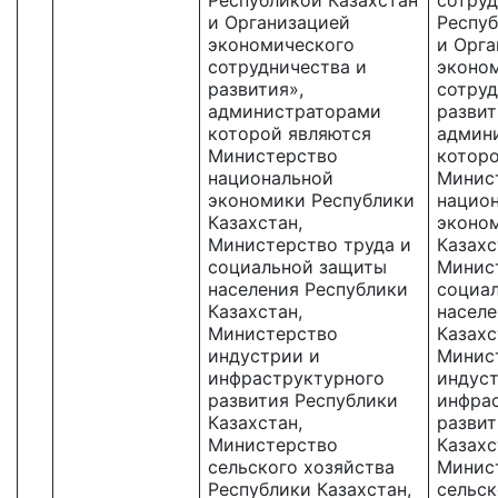
Республикой Казахстан
сотру
и Организацией
Респуб
экономического
и Орга
сотрудничества и
эконо
развития»,
сотруд
администраторами
развит
которой являются
админ
Министерство
котор
национальной
Минис
экономики Республики
нацио
Казахстан,
эконо
Министерство труда и
Казахс
социальной защиты
Минист
населения Республики
социа
Казахстан,
населе
Министерство
Казахс
индустрии и
Минис
инфраструктурного
индус
развития Республики
инфра
Казахстан,
развит
Министерство
Казахс
сельского хозяйства
Минис
Республики Казахстан,
сельск