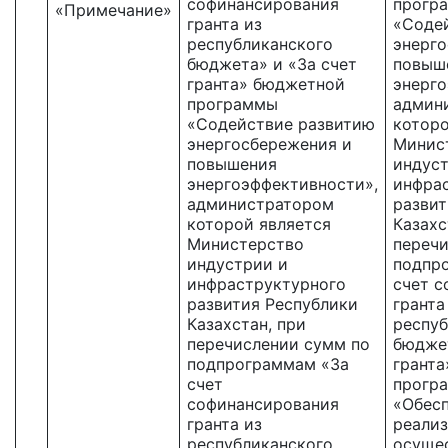
софинансирования
прогр
«Примечание»
гранта из
«Соде
республиканского
энерго
бюджета» и «За счет
повыш
гранта» бюджетной
энерго
программы
админ
«Содействие развитию
которо
энергосбережения и
Минис
повышения
индус
энергоэффективности»,
инфра
администратором
развит
которой является
Казахс
Министерство
перечи
индустрии и
подпр
инфраструктурного
счет 
развития Республики
гранта
Казахстан, при
респуб
перечислении сумм по
бюджет
подпрограммам «За
грант
счет
прогр
софинансирования
«Обес
гранта из
реализ
республиканского
осуще