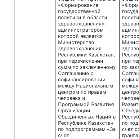
«Формирование
«Форм
государственной
госуда
политики в области
полити
здравоохранения»,
здраво
администратором
админ
которой является
которо
Министерство
Минис
здравоохранения
здрав
Республики Казахстан,
Респуб
при перечислении
при п
сумм по заключенному
по за
Соглашению о
Согла
софинансировании
софин
между Национальным
между
центром по правам
центро
человека и
челов
Программой Развития
Развит
Организации
Объед
Объединенных Наций в
Респуб
Республике Казахстан
по по
по подпрограммам «За
счет 
счет
гранта