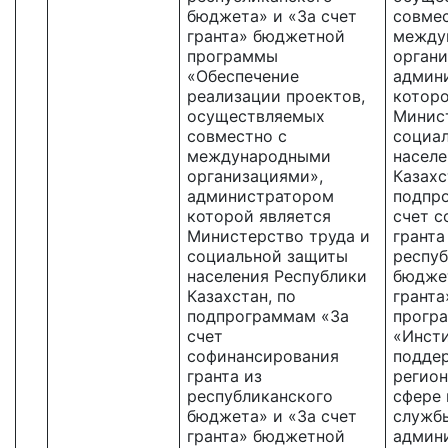
бюджета» и «За счет
совмес
гранта» бюджетной
между
программы
органи
«Обеспечение
админ
реализации проектов,
которо
осуществляемых
Минист
совместно с
социа
международными
населе
организациями»,
Казахс
администратором
подпр
которой является
счет 
Министерство труда и
гранта
социальной защиты
респуб
населения Республики
бюджет
Казахстан, по
грант
подпрограммам «За
прогр
счет
«Инст
софинансирования
подде
гранта из
регион
республиканского
сфере 
бюджета» и «За счет
служб
гранта» бюджетной
админ