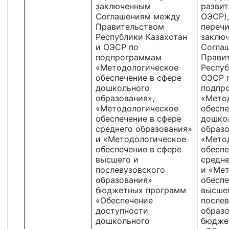
заключенным
развит
Соглашениям между
ОЭСР),
Правительством
перечи
Республики Казахстан
заклю
и ОЭСР по
Согла
подпрограммам
Прави
«Методологическое
Респуб
обеспечение в сфере
ОЭСР 
дошкольного
подпр
образования»,
«Мето
«Методологическое
обеспе
обеспечение в сфере
дошко
среднего образования»
образо
и «Методологическое
«Мето
обеспечение в сфере
обеспе
высшего и
средне
послевузовского
и «Ме
образования»
обеспе
бюджетных программ
высше
«Обеспечение
послев
доступности
образ
дошкольного
бюдже