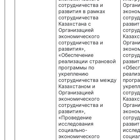
сотрудничества и
Орган
развития в рамках
эконо
сотрудничества
сотруд
Казахстана с
развит
Организацией
сотруд
экономического
Казахс
сотрудничества и
Орган
развития»,
эконо
«Обеспечение
сотруд
реализации страновой
развит
программы по
«Обес
укреплению
реали
сотрудничества между
прогр
Казахстаном и
укреп
Организацией
сотру
экономического
Казахс
сотрудничества и
Орган
развития»,
эконо
«Проведение
сотруд
исследования
развит
социально-
иссле
экономического
социа