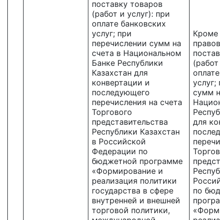
поставку товаров
(работ и услуг): при
оплате банковских
услуг; при
Кроме
перечислении сумм на
правов
счета в Национальном
постав
Банке Республики
(работ
Казахстан для
оплате
конвертации и
услуг;
последующего
сумм н
перечисления на счета
Нацио
Торгового
Респуб
представительства
для ко
Республики Казахстан
после
в Российской
перечи
Федерации по
Торгов
бюджетной программе
предст
«Формирование и
Респуб
реализация политики
Росси
государства в сфере
по бю
внутренней и внешней
прогр
торговой политики,
«Форм