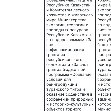
Обьединенных Наций в
хозяйс
Республике Казахстан
мира 
и Комитетом лесного
эколог
хозяйства и животного
приро
мира Министерства
Респуб
экологии, геологии и
по по
природных ресурсов
счет 
Республики Казахстан
гранта
по подпрограммам «За
респуб
счет
бюджет
софинансирования
грант
гранта из
прогр
республиканского
услови
бюджета» и «За счет
реинт
гранта» бюджетной
туранс
программы «Создание
оказан
условий для
сохра
реинтродукции
и исто
туранского тигра и
объект
оказание содействия в
массив
сохранении природных
админ
и историко-культурных
которо
объектов горного
Минист