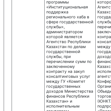
программы
которо
«Институциональная
Агентс
поддержка
Казахс
регионального хаба в
госуда
сфере государственной
службы
службы»,
перечи
администратором
заклю
которой является
контра
Агентство Республики
консал
Казахстан по делам
между
государственной
госуд
службы, при
доход
перечислении сумм по
финанс
заключенному
Казахс
контракту на закуп
испол
консалтинговых услуг
агентс
между ГУ «Комитет
Конфе
государственных
Орган
доходов Министерства
Объед
финансов Республики
торгов
Казахстан» и
(ЮНКТ
исполнительным
подпр