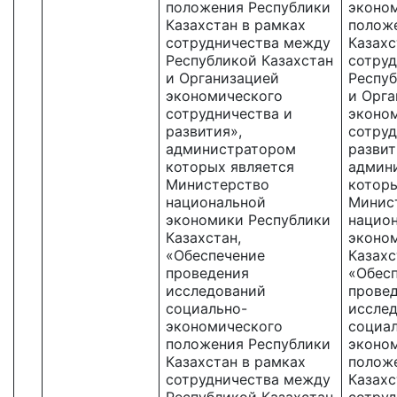
положения Республики
эконо
Казахстан в рамках
полож
сотрудничества между
Казахс
Республикой Казахстан
сотру
и Организацией
Респуб
экономического
и Орга
сотрудничества и
эконо
развития»,
сотруд
администратором
развит
которых является
админ
Министерство
которы
национальной
Минис
экономики Республики
нацио
Казахстан,
эконо
«Обеспечение
Казахс
проведения
«Обес
исследований
прове
социально-
иссле
экономического
социа
положения Республики
эконо
Казахстан в рамках
полож
сотрудничества между
Казахс