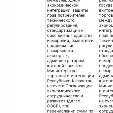
международной
реализ
экономической
госуда
интеграции, защиты
внутре
прав потребителей,
торгов
технического
между
регулирования,
эконо
стандартизации и
интегр
обеспечения единства
прав п
измерений, развития и
технич
продвижения
регули
несырьевого
станда
экспорта»,
обеспе
администратором
измере
которой является
продв
Министерство
несырь
торговли и интеграции
админ
Республики Казахстан,
которо
на счета Организации
Минис
экономического
и инте
сотрудничества и
Респуб
развития (далее –
на сче
ОЭСР), при
эконо
перечислении сумм по
сотруд