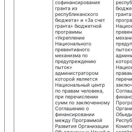
софинансирования
респуб
гранта из
бюджет
республиканского
грант
бюджета» и «За счет
прогр
гранта» бюджетной
Нацио
программы
превен
«Укрепление
механ
Национального
преду
превентивного
пыток
механизма по
админ
предупреждению
которо
пыток»
Нацио
администратором
правам
которой является
перечи
Национальный центр
заклю
по правам человека,
Согла
при перечислении
финан
сумм по заключенному
Прогр
Соглашению о
Орган
финансировании
Обьед
между Программой
Респуб
Развития Организации
Комит