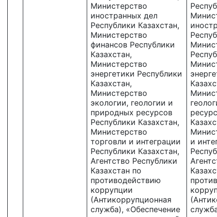
Министерство
Респуб
иностранных дел
Минис
Республики Казахстан,
иност
Министерство
Респуб
финансов Республики
Минис
Казахстан,
Респуб
Министерство
Минис
энергетики Республики
энерге
Казахстан,
Казахс
Министерство
Минист
экологии, геологии и
геолог
природных ресурсов
ресурс
Республики Казахстан,
Казахс
Министерство
Минис
торговли и интеграции
и инте
Республики Казахстан,
Респуб
Агентство Республики
Агентс
Казахстан по
Казахс
противодействию
проти
коррупции
корру
(Антикоррупционная
(Анти
служба), «Обеспечение
служба