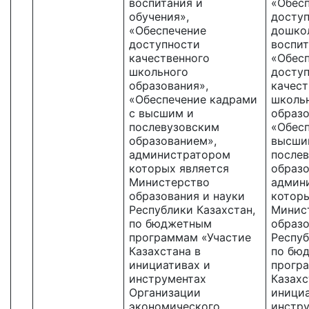
воспитания и
«Обес
обучения»,
досту
«Обеспечение
дошко
доступности
воспит
качественного
«Обес
школьного
досту
образования»,
качест
«Обеспечение кадрами
школь
с высшим и
образо
послевузовским
«Обесп
образованием»,
высши
администратором
после
которых является
образо
Министерство
админ
образования и науки
которы
Республики Казахстан,
Минис
по бюджетным
образо
программам «Участие
Респуб
Казахстана в
по бю
инициативах и
прогр
инструментах
Казахс
Организации
инициа
экономического
инстр