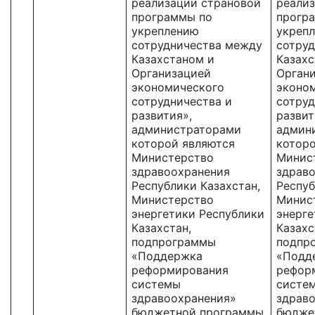
реализации страновой
реали
программы по
прогр
укреплению
укреп
сотрудничества между
сотру
Казахстаном и
Казахс
Организацией
Орган
экономического
эконо
сотрудничества и
сотруд
развития»,
развит
администраторами
админ
которой являются
котор
Министерство
Минис
здравоохранения
здрав
Республики Казахстан,
Респуб
Министерство
Минис
энергетики Республики
энерге
Казахстан,
Казахс
подпрограммы
подпр
«Поддержка
«Подд
реформирования
рефор
системы
систе
здравоохранения»
здрав
бюджетной программы
бюдже