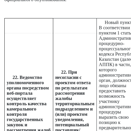
Новый пункт 
В соответствии
пунктом 1 стать
Административ
процедурно-
процессуальног
кодекса Респуб
Казахстан (дале
АППК) в части,
которого
2
2
. При
административ
22. Ведомство
несогласии с
орган, должнос
уполномоченного
проектом ответа
лицо обязаны
органа посредством
по результатам
предоставить
веб-портала
рассмотрения
возможность
осуществляет
жалобы
участнику
контроль качества
территориальным
административ
камерального
подразделением и
процедуры
контроля
(или) проектом
выразить свою
государственных
уведомления,
позицию к
закупок и
потенциальный
предварительн
рассмотрения жалоб
поставщик/