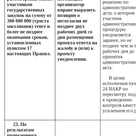
решению по
участников
организатор
административ
государственных
вправе выразить
делу, о котором
закупок на сумму от
позицию о
участник
300 000 000 (триста
несогласии не
административ
миллионов) тенге и
позднее двух
процедуры
более не позднее
рабочих дней со
уведомляется
окончания сроков,
дня размещения
заранее, но не
установленных
проекта ответа на
позднее чем за 
пунктом 17
жалобу и (или) к
рабочих дня до
настоящих Правил.
проекту
принятия
уведомления.
административ
акта.
В целях
исполнения пу
24 ВАКР по
пересмотру под
к проведению
контроля качест
усилением его 
23. По
результатам
проведенного