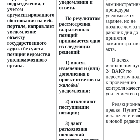
уведомления и
подразделения, с
административ
ответа.
учетом
процедуры
аргументированного
уведомляется
По результатам
обоснования на веб-
заранее, но не
рассмотрения
портале, направляет
позднее чем за 
выраженных
уведомление
рабочих дня до
позиций
объекту
принятия
принимается одно
государственного
административ
из следующих
аудита без учета
акта.
решений:
позиции ведомства
уполномоченного
В целях
1) вносят
органа.
исполнения пу
изменения и (или)
24 ВАКР по
дополнения в
пересмотру под
проект ответов на
к проведению
жалобы/
контроля качест
уведомления;
усилением его 
2) отклоняют
Редакционна
поступившие
правка. Пункт 
позиции;
исключен и из
в новой редакц
3) дают
разъяснения
положений