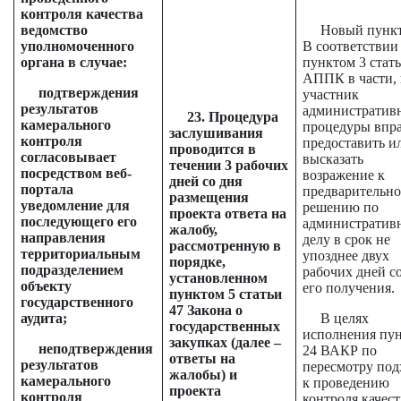
контроля качества
ведомство
Новый пункт 
уполномоченного
В соответствии
органа в случае:
пунктом 3 стать
АППК в части, 
подтверждения
участник
результатов
административ
2
3
. Процедура
камерального
процедуры впр
заслушивания
контроля
предоставить и
проводится в
согласовывает
высказать
течении 3 рабочих
посредством веб-
возражение к
дней со дня
портала
предварительн
размещения
уведомление для
решению по
проекта ответа на
последующего его
административ
жалобу,
направления
делу в срок не
рассмотренную в
территориальным
упозднее двух
порядке,
подразделением
рабочих дней с
установленном
объекту
его получения.
пунктом 5 статьи
государственного
47 Закона о
аудита;
В целях
государственных
исполнения пу
закупках (далее –
неподтверждения
24 ВАКР по
ответы на
результатов
пересмотру под
жалобы) и
камерального
к проведению
проекта
контроля
контроля качест