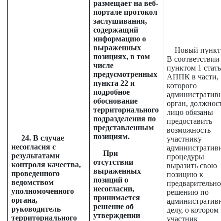
размещает на веб-
портале протокол
заслушивания,
содержащий
информацию о
выраженных
Новый пункт 
позициях,
в том
В соответствии
числе
пунктом 1 стать
предусмотренных
АППК в части,
пункта 22 и
которого
подробное
административ
обоснование
орган, должнос
территориального
лицо обязаны
подразделения по
предоставить
представленным
возможность
позициям.
24. В случае
участнику
несогласия с
административ
При
результатами
процедуры
отсутствии
контроля качества,
выразить свою
выраженных
проведенного
позицию к
позиций о
ведомством
предварительн
несогласии,
уполномоченного
решению по
принимается
органа,
административ
решение об
руководитель
делу, о котором
утверждении
территориального
участник