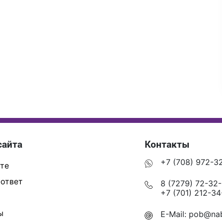
сайта
Контакты
+7 (708) 972-3
те
ответ
8 (7279) 72-32
+7 (701) 212-34
ы
E-Mail:
pob@nab