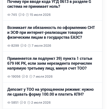
Почему при вводе кода УГД 0613 в разделе G
система не принимает ноль?
745
0
15 июля 2026
Возникает ли обязанность по оформлению СНТ
и ЭСФ при интернет-реализации товаров
физическим лицам в государства ЕАЭС?
8299
0
7 июля 2026
Применяется ли подпункт 39) пункта 1 статьи
679 НК РК, если заем нерезидента перечислен
напрямую третьему лицу, минуя счет ТОО?
19056
0
7 июля 2026
Депозит у ТОО на упрощенном режиме: нужно
ли сдавать форму 100.00 и платить КПН?
5851
0
2 июля 2026