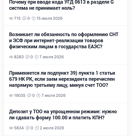
Почему при вводе кода УГД 0613 в разделе G
система не принимает ноль?
715
0
15 июля 2026
Возникает ли обязанность по оформлению СНТ
и ЭСФ при интернет-реализации товаров
физическим лицам в государства ЕАЭС?
8283
0
7 июля 2026
Применяется ли подпункт 39) пункта 1 статьи
679 НК РК, если заем нерезидента перечислен
напрямую третьему лицу, минуя счет ТОО?
19035
0
7 июля 2026
Депозит у ТОО на упрощенном режиме: нужно
ли сдавать форму 100.00 и платить КПН?
5834
0
2 июля 2026