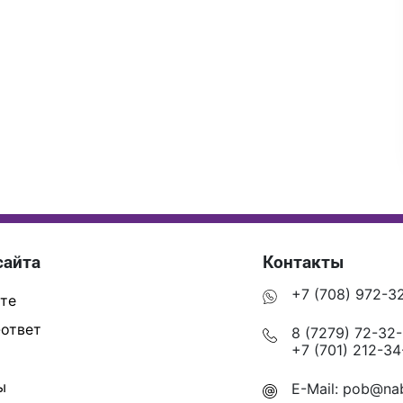
сайта
Контакты
+7 (708) 972-3
те
ответ
8 (7279) 72-32
+7 (701) 212-34
ы
E-Mail:
pob@nab