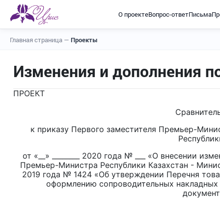
О проекте
Вопрос-ответ
Письма
Пр
Главная страница
—
Проекты
Изменения и дополнения п
ПРОЕКТ
Сравнитель
к приказу Первого заместителя Премьер-Минис
Республик
от «__» ________ 2020 года № ___ «О внесении из
Премьер-Министра Республики Казахстан - Минис
2019 года № 1424 «Об утверждении Перечня това
оформлению сопроводительных накладных н
документ