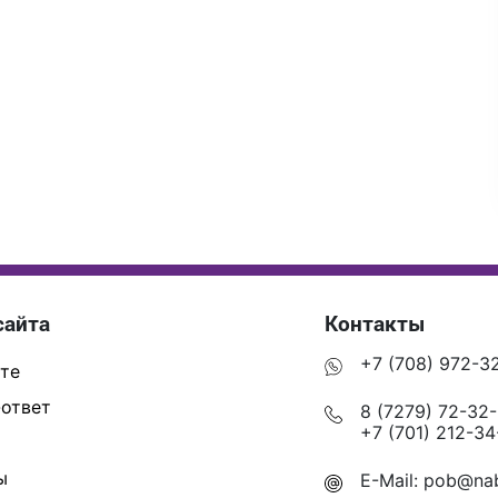
сайта
Контакты
+7 (708) 972-3
те
ответ
8 (7279) 72-32
+7 (701) 212-34
ы
E-Mail:
pob@nab