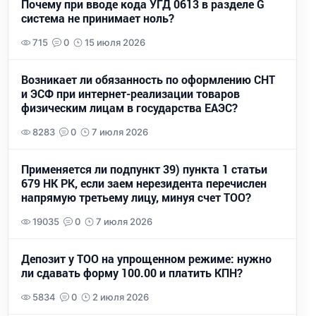
Почему при вводе кода УГД 0613 в разделе G
система не принимает ноль?
715
0
15 июля 2026
Возникает ли обязанность по оформлению СНТ
и ЭСФ при интернет-реализации товаров
физическим лицам в государства ЕАЭС?
8283
0
7 июля 2026
Применяется ли подпункт 39) пункта 1 статьи
679 НК РК, если заем нерезидента перечислен
напрямую третьему лицу, минуя счет ТОО?
19035
0
7 июля 2026
Депозит у ТОО на упрощенном режиме: нужно
ли сдавать форму 100.00 и платить КПН?
5834
0
2 июля 2026