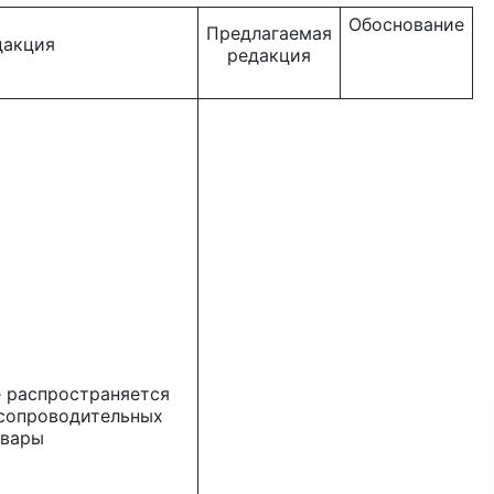
Обоснование
Предлагаемая
дакция
редакция
е распространяется
сопроводительных
овары