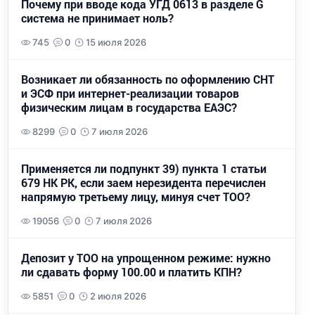
Почему при вводе кода УГД 0613 в разделе G
система не принимает ноль?
745
0
15 июля 2026
Возникает ли обязанность по оформлению СНТ
и ЭСФ при интернет-реализации товаров
физическим лицам в государства ЕАЭС?
8299
0
7 июля 2026
Применяется ли подпункт 39) пункта 1 статьи
679 НК РК, если заем нерезидента перечислен
напрямую третьему лицу, минуя счет ТОО?
19056
0
7 июля 2026
Депозит у ТОО на упрощенном режиме: нужно
ли сдавать форму 100.00 и платить КПН?
5851
0
2 июля 2026