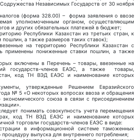
 Содружества Независимых Государств от 30 ноября
 налогов (форма 328.00) – форма заявления о ввозе
аемая уполномоченным органом, осуществляющим
огов и других обязательных платежей в бюджет;
риторию Республики Казахстан из третьих стран, к
пошлин, а также размеров таких ставок);
везенные на территорию Республики Казахстан с
ь применены пониженные ставки пошлин, а также
орых включены в Перечень – товары, ввезенные на
рий государств-членов ЕАЭС, а также товары,
хстан, код ТН ВЭД ЕАЭС и наименование которых
ументы, утвержденные Решением Евразийского
 года № 5 «О некоторых вопросах ввоза и обращения
 экономического союза в связи с присоединением
изации».
следует понимать совокупность учета перемещения
арах, код ТН ВЭД ЕАЭС и наименование которых
ичной торговли государств-членов ЕАЭС в виде:
истрации в информационной системе таможенных
процедуру выпуска для внутреннего потребления;