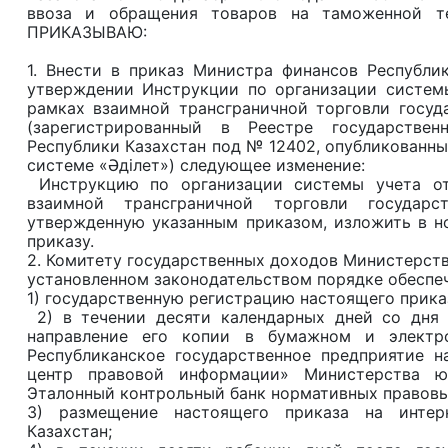
ввоза и обращения товаров на таможенной те
ПРИКАЗЫВАЮ:
1. Внести в приказ Министра финансов Республ
утверждении Инструкции по организации систем
рамках взаимной трансграничной торговли госуд
(зарегистрированный в Реестре государстве
Республики Казахстан под № 12402, опубликованн
системе «Әділет») следующее изменение:
Инструкцию по организации системы учета от
взаимной трансграничной торговли государст
утвержденную указанным приказом, изложить в н
приказу.
2. Комитету государственных доходов Министерства
установленном законодательством порядке обеспеч
1) государственную регистрацию настоящего прика
2) в течении десяти календарных дней со дня 
направление его копии в бумажном и электр
Республиканское государственное предприятие н
центр правовой информации» Министерства ю
Эталонный контрольный банк нормативных правовы
3) размещение настоящего приказа на интерн
Казахстан;