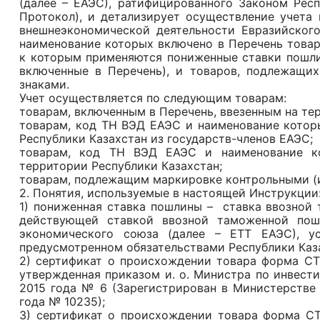
(далее – ЕАЭС), ратифицированного Законом Респ
Протокол), и детализирует осуществление учета
внешнеэкономической деятельности Евразийског
наименование которых включено в Перечень товар
к которым применяются пониженные ставки пошлин
включенные в Перечень), и товаров, подлежащи
знаками.
Учет осуществляется по следующим товарам:
товарам, включенным в Перечень, ввезенным на те
товарам, код ТН ВЭД ЕАЭС и наименование котор
Республики Казахстан из государств-членов ЕАЭС;
товарам, код ТН ВЭД ЕАЭС и наименование ко
территории Республики Казахстан;
товарам, подлежащим маркировке контрольными (
2. Понятия, используемые в настоящей Инструкции
1) пониженная ставка пошлины – ставка ввозной 
действующей ставкой ввозной таможенной пош
экономического союза (далее – ЕТТ ЕАЭС), ус
предусмотренном обязательствами Республики Каз
2) сертификат о происхождении товара форма СТ
утвержденная приказом и. о. Министра по инвести
2015 года № 6 (Зарегистрирован в Министерств
года № 10235);
3) сертификат о происхождении товара форма СТ