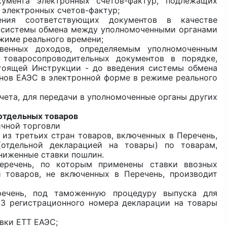
кумента электронных счетов-фактур, подлежащих
 электронных счетов-фактур;
ения соответствующих документов в качестве
я системы обмена между уполномоченными органами
жиме реального времени;
твенных доходов, определяемым уполномоченным
товаросопроводительных документов в порядке,
стоящей Инструкции - до введения системы обмена
нов ЕАЭС в электронной форме в режиме реального
ета, для передачи в уполномоченные органы других
отдельных товаров
ичной торговли
 из третьих стран товаров, включенных в Перечень,
отдельной декларацией на товары) по товарам,
ниженные ставки пошлин.
еречень, по которым применены ставки ввозных
 товаров, не включенных в Перечень, производит
ечень, под таможенную процедуру выпуска для
 3 регистрационного номера декларации на товары
вки ЕТТ ЕАЭС;