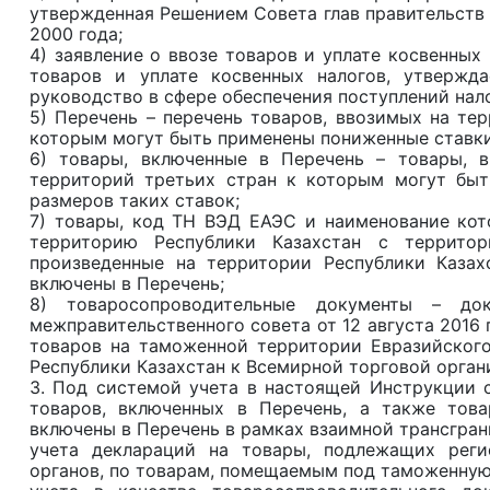
утвержденная Решением Совета глав правительств
2000 года;
4) заявление о ввозе товаров и уплате косвенных
товаров и уплате косвенных налогов, утвержд
руководство в сфере обеспечения поступлений нал
5) Перечень – перечень товаров, ввозимых на тер
которым могут быть применены пониженные ставки 
6) товары, включенные в Перечень – товары, в
территорий третьих стран к которым могут быт
размеров таких ставок;
7) товары, код ТН ВЭД ЕАЭС и наименование кот
территорию Республики Казахстан с террито
произведенные на территории Республики Каза
включены в Перечень;
8) товаросопроводительные документы – док
межправительственного совета от 12 августа 2016
товаров на таможенной территории Евразийского
Республики Казахстан к Всемирной торговой орган
3. Под системой учета в настоящей Инструкции 
товаров, включенных в Перечень, а также тов
включены в Перечень в рамках взаимной трансгран
учета деклараций на товары, подлежащих рег
органов, по товарам, помещаемым под таможенную 