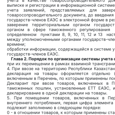
учета в качестве товаросопроводительного до
выписке и регистрации в информационной системе
учета заявлений, представляемых для завер
товаросопроводительного документа, до введени
государств-членов ЕАЭС в электронной форме в ре
заверение территориальным органом государс
органом в сфере таможенного регулирования 
определенном пунктами 8, 9, 10, 11, 12 и 13 на
между уполномоченными органами государств-чле
времени;
обработки информации, содержащейся в системе уч
государств-членов ЕАЭС.
Глава 2. Порядок по организации системы учета 
при их перемещении в рамках взаимной трансгран
4. При ввозе на территорию Республики Казахстан
декларация на товары оформляется отдельно (
включенным в Перечень, по которым применены по
Декларант при ввозе товаров, включенных в П
таможенных пошлин, установленные ЕТТ ЕАЭС, и
декларирование в одной декларации на товары.
5. При помещении товаров, включенных в Пер
внутреннего потребления, первая цифра элемента
подлежит заполнению в следующем порядке:
0 - в отношении товаров, к которым применены ста