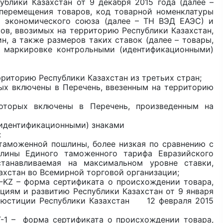
ублики Казахстан от 9 декабря 2015 года (далее –
 перемещения товаров, код товарной номенклатуры
о экономического союза (далее – ТН ВЭД ЕАЭС) и
ов, ввозимых на территорию Республики Казахстан,
, а также размеров таких ставок (далее – товары,
х маркировке контрольными (идентификационными)
рриторию Республики Казахстан из третьих стран;
ых включены в Перечень, ввезенным на территорию
торых включены в Перечень, произведенным на
идентификационными) знаками
:
таможенной пошлины, более низкая по сравнению с
лины Единого таможенного тарифа Евразийского
танавливаемая на максимальном уровне ставки,
ахстан во Всемирной торговой организации;
-KZ – форма сертификата о происхождении товара,
циям и развитию Республики Казахстан от 9 января
е юстиции Республики Казахстан 12 февраля 2015
-1 – форма сертификата о происхождении товара,