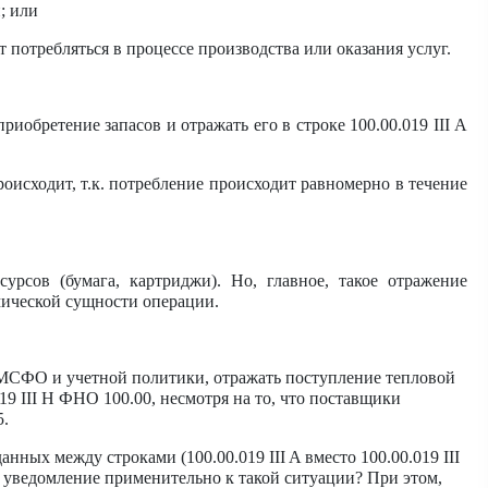
; или
т потребляться в процессе производства или оказания услуг.
риобретение запасов и отражать его в строке 100.00.019 III А
роисходит, т.к. потребление происходит равномерно в течение
сурсов (бумага, картриджи). Но, главное, такое отражение
ической сущности операции.
МСФО и учетной политики, отражать поступление тепловой
019 III H ФНО 100.00, несмотря на то, что поставщики
5.
нных между строками (100.00.019 III A вместо 100.00.019 III
а уведомление применительно к такой ситуации? При этом,