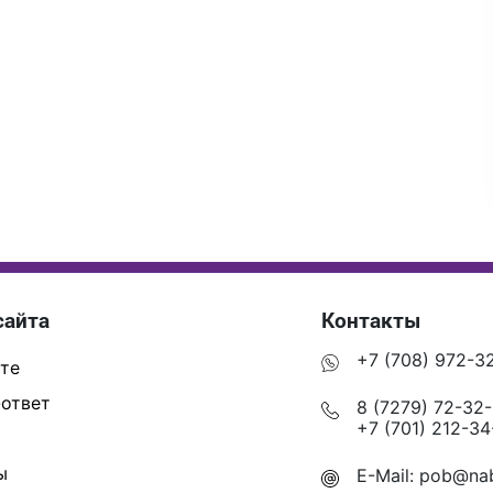
сайта
Контакты
+7 (708) 972-3
те
ответ
8 (7279) 72-32
+7 (701) 212-34
ы
E-Mail:
pob@nab