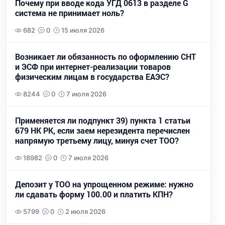
Почему при вводе кода УГД 0613 в разделе G
система не принимает ноль?
682
0
15 июля 2026
Возникает ли обязанность по оформлению СНТ
и ЭСФ при интернет-реализации товаров
физическим лицам в государства ЕАЭС?
8244
0
7 июля 2026
Применяется ли подпункт 39) пункта 1 статьи
679 НК РК, если заем нерезидента перечислен
напрямую третьему лицу, минуя счет ТОО?
18982
0
7 июля 2026
Депозит у ТОО на упрощенном режиме: нужно
ли сдавать форму 100.00 и платить КПН?
5799
0
2 июля 2026