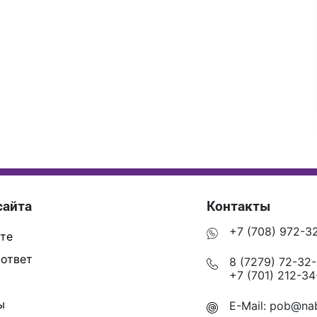
сайта
Контакты
+7 (708) 972-3
те
ответ
8 (7279) 72-32
+7 (701) 212-34
ы
E-Mail:
pob@nab