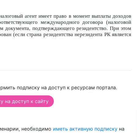
 налоговый агент
имеет право в момент выплаты доходов
оответствующего международного договора
(налоговой
том
документа, подтверждающего резидентство. При этом
рован (если страна резидентства нерезидента
РК является
рмить подписку на доступ к ресурсам портала.
 на доступ к сайту
менарии, необходимо
иметь активную подписку
на