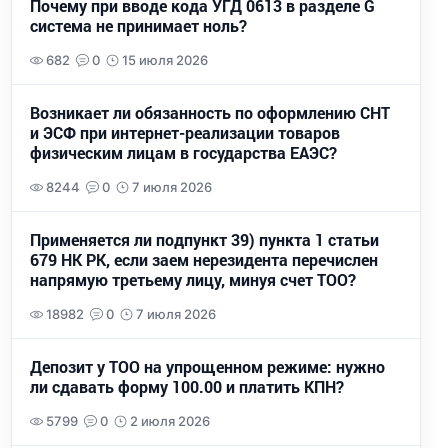
Почему при вводе кода УГД 0613 в разделе G
система не принимает ноль?
682
0
15 июля 2026
Возникает ли обязанность по оформлению СНТ
и ЭСФ при интернет-реализации товаров
физическим лицам в государства ЕАЭС?
8244
0
7 июля 2026
Применяется ли подпункт 39) пункта 1 статьи
679 НК РК, если заем нерезидента перечислен
напрямую третьему лицу, минуя счет ТОО?
18982
0
7 июля 2026
Депозит у ТОО на упрощенном режиме: нужно
ли сдавать форму 100.00 и платить КПН?
5799
0
2 июля 2026