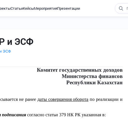
оекты
Статьи
Кейсы
Мероприятия
Презентации
Р и ЭСФ
 и ЭСФ
Комитет государственных доходов
Министерства финансов
Республики Казахстан
исывается не ранее
даты совершения оборота
по реализации и
а подписания
согласно статьи 379 НК РК указанная в: