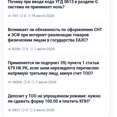
Почему при вводе кода УГД 0613 в разделе G
система не принимает ноль?
745
0
15 июля 2026
Возникает ли обязанность по оформлению СНТ
и ЭСФ при интернет-реализации товаров
физическим лицам в государства ЕАЭС?
8299
0
7 июля 2026
Применяется ли подпункт 39) пункта 1 статьи
679 НК РК, если заем нерезидента перечислен
напрямую третьему лицу, минуя счет ТОО?
19056
0
7 июля 2026
Депозит у ТОО на упрощенном режиме: нужно
ли сдавать форму 100.00 и платить КПН?
5851
0
2 июля 2026