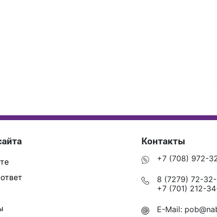
сайта
Контакты
+7 (708) 972-3
те
ответ
8 (7279) 72-32
+7 (701) 212-34
ы
E-Mail:
pob@nab