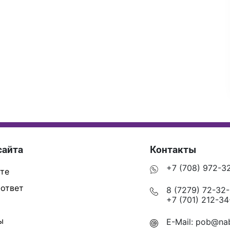
сайта
Контакты
+7 (708) 972-3
те
ответ
8 (7279) 72-32
+7 (701) 212-34
ы
E-Mail:
pob@nab