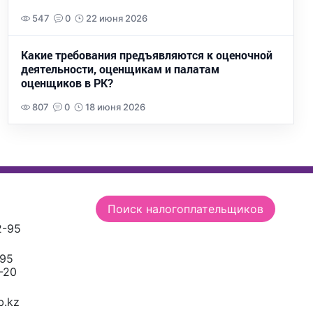
547
0
22 июня 2026
Какие требования предъявляются к оценочной
деятельности, оценщикам и палатам
оценщиков в РК?
807
0
18 июня 2026
Поиск налогоплательщиков
2-95
-95
-20
.kz