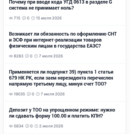
Почему при вводе кода УГД 0613 в разделе G
система не принимает ноль?
715
0
15 июля 2026
Возникает ли обязанность по оформлению СНТ
и ЭСФ при интернет-реализации товаров
физическим лицам в государства ЕАЭС?
8283
0
7 июля 2026
Применяется ли подпункт 39) пункта 1 статьи
679 НК РК, если заем нерезидента перечислен
напрямую третьему лицу, минуя счет ТОО?
19035
0
7 июля 2026
Депозит у ТОО на упрощенном режиме: нужно
ли сдавать форму 100.00 и платить КПН?
5834
0
2 июля 2026