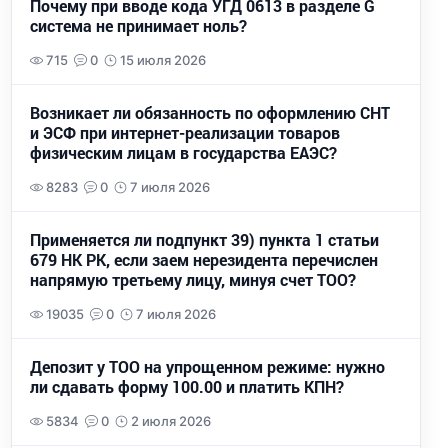
Почему при вводе кода УГД 0613 в разделе G
система не принимает ноль?
715
0
15 июля 2026
Возникает ли обязанность по оформлению СНТ
и ЭСФ при интернет-реализации товаров
физическим лицам в государства ЕАЭС?
8283
0
7 июля 2026
Применяется ли подпункт 39) пункта 1 статьи
679 НК РК, если заем нерезидента перечислен
напрямую третьему лицу, минуя счет ТОО?
19035
0
7 июля 2026
Депозит у ТОО на упрощенном режиме: нужно
ли сдавать форму 100.00 и платить КПН?
5834
0
2 июля 2026