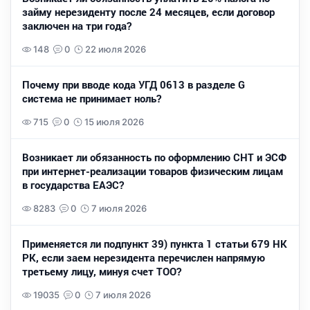
займу нерезиденту после 24 месяцев, если договор
заключен на три года?
148
0
22 июля 2026
Почему при вводе кода УГД 0613 в разделе G
система не принимает ноль?
715
0
15 июля 2026
Возникает ли обязанность по оформлению СНТ и ЭСФ
при интернет-реализации товаров физическим лицам
в государства ЕАЭС?
8283
0
7 июля 2026
Применяется ли подпункт 39) пункта 1 статьи 679 НК
РК, если заем нерезидента перечислен напрямую
третьему лицу, минуя счет ТОО?
19035
0
7 июля 2026