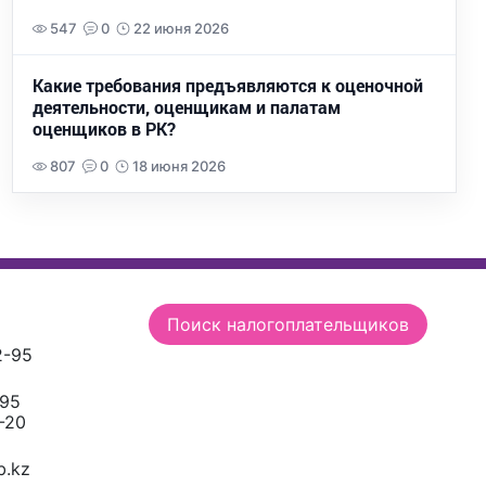
547
0
22 июня 2026
Какие требования предъявляются к оценочной
деятельности, оценщикам и палатам
оценщиков в РК?
807
0
18 июня 2026
Поиск налогоплательщиков
2-95
-95
-20
.kz