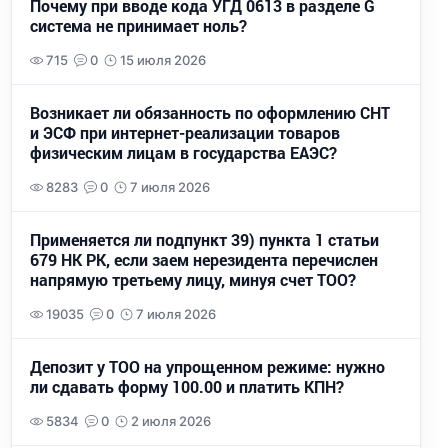
Почему при вводе кода УГД 0613 в разделе G
система не принимает ноль?
715
0
15 июля 2026
Возникает ли обязанность по оформлению СНТ
и ЭСФ при интернет-реализации товаров
физическим лицам в государства ЕАЭС?
8283
0
7 июля 2026
Применяется ли подпункт 39) пункта 1 статьи
679 НК РК, если заем нерезидента перечислен
напрямую третьему лицу, минуя счет ТОО?
19035
0
7 июля 2026
Депозит у ТОО на упрощенном режиме: нужно
ли сдавать форму 100.00 и платить КПН?
5834
0
2 июля 2026