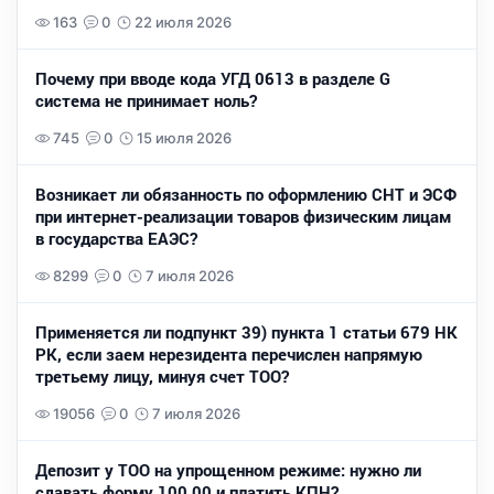
163
0
22 июля 2026
Почему при вводе кода УГД 0613 в разделе G
система не принимает ноль?
745
0
15 июля 2026
Возникает ли обязанность по оформлению СНТ и ЭСФ
при интернет-реализации товаров физическим лицам
в государства ЕАЭС?
8299
0
7 июля 2026
Применяется ли подпункт 39) пункта 1 статьи 679 НК
РК, если заем нерезидента перечислен напрямую
третьему лицу, минуя счет ТОО?
19056
0
7 июля 2026
Депозит у ТОО на упрощенном режиме: нужно ли
сдавать форму 100.00 и платить КПН?