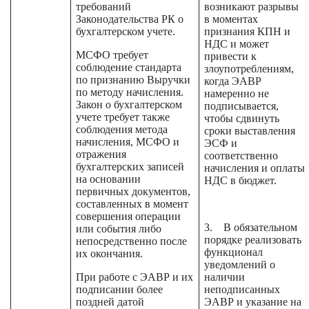
требований
возникают разрывы
Законодательства РК о
в моментах
бухгалтерском учете.
признания КПН и
НДС и может
МСФО требует
привести к
соблюдение стандарта
злоупотреблениям,
по признанию Выручки
когда ЭАВР
по методу начисления.
намеренно не
Закон о бухгалтерском
подписывается,
учете требует также
чтобы сдвинуть
соблюдения метода
сроки выставления
начисления, МСФО и
ЭСФ и
отражения
соответственно
бухгалтерских записей
начисления и оплаты
на основании
НДС в бюджет.
первичных документов,
составленных в момент
совершения операции
3. В обязательном
или события либо
порядке реализовать
непосредственно после
функционал
их окончания.
уведомлений о
При работе с ЭАВР и их
наличии
подписании более
неподписанных
поздней датой
ЭАВР и указание на