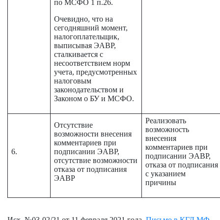
по МСФО 1 п.26.
Очевидно, что на
сегодняшний момент,
налогоплательщик,
выписывая ЭАВР,
сталкивается с
несоответствием норм
учета, предусмотренных
налоговым
законодательством и
Законом о БУ и МСФО.
Реализовать
Отсутствие
возможность
возможности внесения
внесения
комментариев при
комментариев при
6.
подписании ЭАВР,
подписании ЭАВР,
отсутствие возможности
отказа от подписания
отказа от подписания
с указанием
ЭАВР
причины
Исх. №03-02/21 от 11 февраля 2021 года
Письмо в КГД МФ