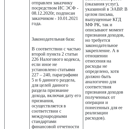
отправлен заказчику
(оказания услуг),
посредством ИС ЭСФ -
указанной в ЭАВР. В
08.12.2020г, подписан
целом письма,
заказчиком - 10.01.2021
выпущенные КГД
года.
МФ РК, так и
описывают момент
признания доходов,
Законодательная база:
но требуется
законодательное
В соответствии с частью
закрепление. А в
второй пункта 2 статьи
отношении
226 Налогового кодекса,
отнесения на
если иное не
расходы не
установлено статьями
определено, хотя
227 – 240, параграфами
должно быть
5 и 6 данного раздела,
аналогично для
для целей данного
соответствия
раздела признание
признания доходов
дохода, включая дату его
полученных от
признания,
операции и
осуществляется в
понесенных для ее
соответствии с
реализации
международными
расходов).
стандартами
финансовой отчетности