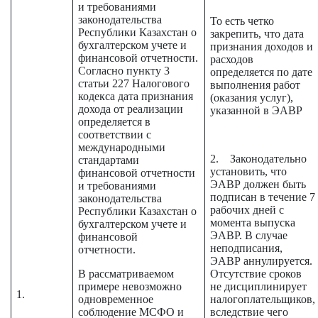
и требованиями
законодательства
То есть четко
Республики Казахстан о
закрепить, что дата
бухгалтерском учете и
признания доходов и
финансовой отчетности.
расходов
Согласно пункту 3
определяется по дате
статьи 227 Налогового
выполнения работ
кодекса дата признания
(оказания услуг),
дохода от реализации
указанной в ЭАВР
определяется в
соответствии с
международными
2. Законодательно
стандартами
установить, что
финансовой отчетности
ЭАВР должен быть
и требованиями
подписан в течение 7
законодательства
рабочих дней с
Республики Казахстан о
момента выпуска
бухгалтерском учете и
ЭАВР. В случае
финансовой
неподписания,
отчетности.
ЭАВР аннулируется.
В рассматриваемом
Отсутствие сроков
примере невозможно
не дисциплинирует
1.
одновременное
налогоплательщиков,
соблюдение МСФО и
вследствие чего