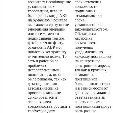
возникает несоблюдение
срок истечения
установленных
возможности
требований, чего не
подписания,
было ранее, когда АВР
отталкиваясь от
на бумажном носителе
срока,
выставляли сразу после
установленного
завершения операции
законодательством.
или в ее момент и
Обязательна
подписывали той же
настройка
датой, хотя по факту,
возможности
бумажный АВР мог
получения
попасть к контрагенту
уведомлений по
значительно позже. То
каждому поставщику
есть и ранее была
на конкретные
проблема с
электронные адреса,
несвоевременным
так как в крупных
подписанием, но она
компаниях,
была решаема, так как
поставщиков
дата подписания
большое количество
автоматически не
и в зависимости от
проставлялась и не
деления в компании,
фиксировалась и
ответственные за
человек имел
работу с такими
возможность проставить
поставщиками могут
требуемую дату
быть разные.