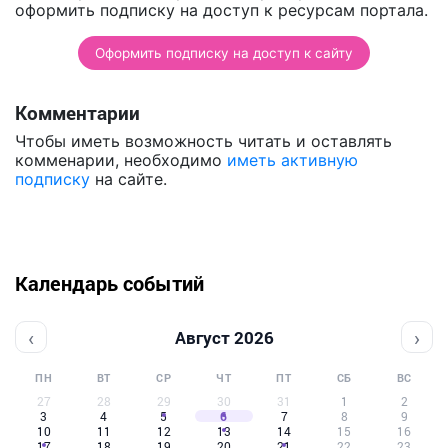
оформить подписку на доступ к ресурсам портала.
Оформить подписку на доступ к сайту
Комментарии
Чтобы иметь возможность читать и оставлять
комменарии, необходимо
иметь активную
подписку
на сайте.
Календарь событий
‹
›
Август 2026
ПН
ВТ
СР
ЧТ
ПТ
СБ
ВС
27
28
29
30
31
1
2
3
4
5
6
7
8
9
10
11
12
13
14
15
16
17
18
19
20
21
22
23