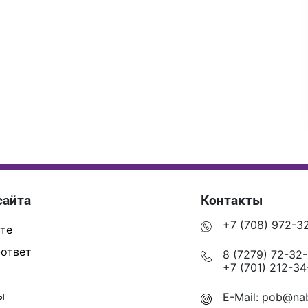
сайта
Контакты
+7 (708) 972-3
те
ответ
8 (7279) 72-32
+7 (701) 212-34
ы
E-Mail:
pob@nab