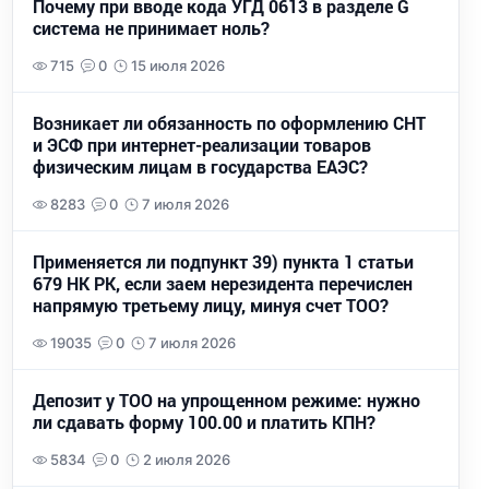
Почему при вводе кода УГД 0613 в разделе G
система не принимает ноль?
715
0
15 июля 2026
Возникает ли обязанность по оформлению СНТ
и ЭСФ при интернет-реализации товаров
физическим лицам в государства ЕАЭС?
8283
0
7 июля 2026
Применяется ли подпункт 39) пункта 1 статьи
679 НК РК, если заем нерезидента перечислен
напрямую третьему лицу, минуя счет ТОО?
19035
0
7 июля 2026
Депозит у ТОО на упрощенном режиме: нужно
ли сдавать форму 100.00 и платить КПН?
5834
0
2 июля 2026