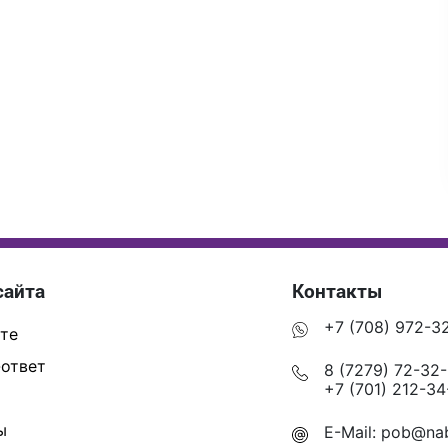
сайта
Контакты
+7 (708) 972-3
те
ответ
8 (7279) 72-32
+7 (701) 212-34
ы
E-Mail:
pob@nab