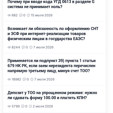
Почему при вводе кода УГД 0613 в разделе G
система не принимает ноль?
682
0
15 июля 2026
Возникает ли обязанность по оформлению СНТ
и ЭСФ при интернет-реализации товаров
физическим лицам в государства ЕАЭС?
8244
0
7 июля 2026
Применяется ли подпункт 39) пункта 1 статьи
679 НК РК, если заем нерезидента перечислен
напрямую третьему лицу, минуя счет ТОО?
18982
0
7 июля 2026
Депозит у ТОО на упрощенном режиме: нужно
ли сдавать форму 100.00 и платить КПН?
5799
0
2 июля 2026