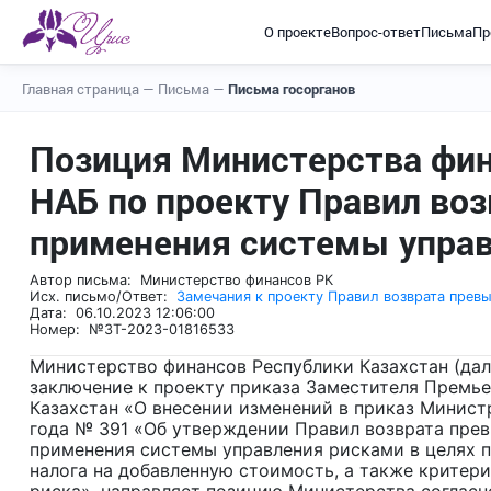
О проекте
Вопрос-ответ
Письма
Пр
Главная страница
—
Письма
—
Письма госорганов
Позиция Министерства фин
НАБ по проекту Правил во
применения системы упра
Автор письма: Министерство финансов РК
Исх. письмо/Ответ:
Замечания к проекту Правил возврата прев
Дата: 06.10.2023 12:06:00
Номер: №ЗТ-2023-01816533
Министерство финансов Республики Казахстан (дал
заключение к проекту приказа Заместителя Премь
Казахстан «О внесении изменений в приказ Министр
года № 391 «Об утверждении Правил возврата пре
применения системы управления рисками в целях
налога на добавленную стоимость, а также критери