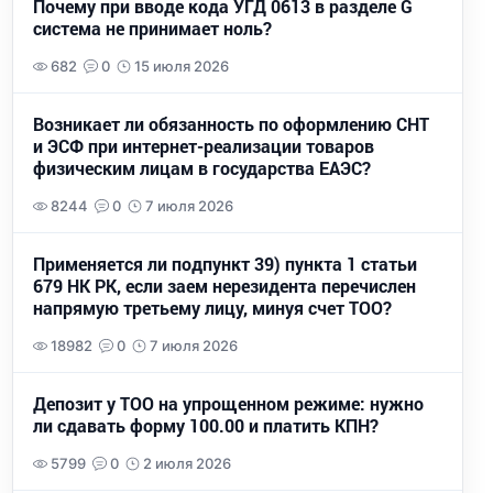
Почему при вводе кода УГД 0613 в разделе G
система не принимает ноль?
682
0
15 июля 2026
Возникает ли обязанность по оформлению СНТ
и ЭСФ при интернет-реализации товаров
физическим лицам в государства ЕАЭС?
8244
0
7 июля 2026
Применяется ли подпункт 39) пункта 1 статьи
679 НК РК, если заем нерезидента перечислен
напрямую третьему лицу, минуя счет ТОО?
18982
0
7 июля 2026
Депозит у ТОО на упрощенном режиме: нужно
ли сдавать форму 100.00 и платить КПН?
5799
0
2 июля 2026