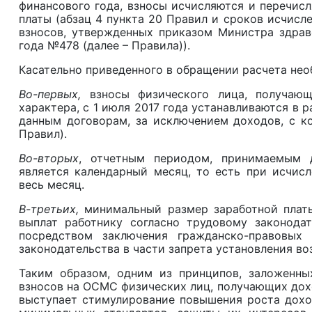
финансового года, взносы исчисляются и перечис
платы (абзац 4 пункта 20 Правил и сроков исчисле
взносов, утвержденных приказом Министра здрав
года №478 (далее – Правила)).
Касательно приведенного в обращении расчета нео
Во-первых,
взносы физического лица, получающ
характера, с 1 июля 2017 года устанавливаются в 
данным договорам, за исключением доходов, с ко
Правил).
Во-вторых
, отчетным периодом, принимаемым д
является календарный месяц, то есть при исчис
весь месяц.
В-третьих,
минимальный размер заработной плат
выплат работнику согласно трудовому законодат
посредством заключения гражданско-правовых 
законодательства в части запрета установления во
Таким образом, одним из принципов, заложенны
взносов на ОСМС физических лиц, получающих дох
выступает стимулирование повышения роста доход