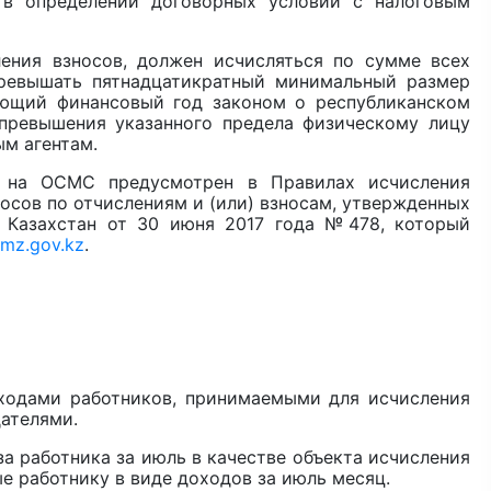
 в определении договорных условий с налоговым
ения взносов, должен исчисляться по сумме всех
ревышать пятнадцатикратный минимальный размер
ующий финансовый год законом о республиканском
 превышения указанного предела физическому лицу
м агентам.
в на ОСМС предусмотрен в Правилах исчисления
носов по отчислениям и (или) взносам, утвержденных
 Казахстан от 30 июня 2017 года №478, который
mz.gov.kz
.
оходами работников, принимаемыми для исчисления
ателями.
а работника за июль в качестве объекта исчисления
 работнику в виде доходов за июль месяц.