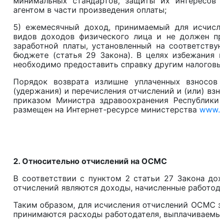
минимальных стандартов, защиты их интересов
агентом в части произведения оплаты;
5) ежемесячный доход, принимаемый для исчисл
видов доходов физического лица и не должен п
заработной платы, установленный на соответств
бюджете (статья 29 Закона). В целях избежания
необходимо предоставить справку другим налоговы
Порядок возврата излишне уплаченных взносо
(удержания) и перечисления отчислений и (или) вз
приказом Министра здравоохранения Республики
размещен на Интернет-ресурсе министерства
www.
2. Относительно отчислений на ОСМС
В соответствии с пунктом 2 статьи 27 Закона д
отчислений являются доходы, начисленные работод
Таким образом, для исчисления отчислений ОСМС з
принимаются расходы работодателя, выплачиваемые