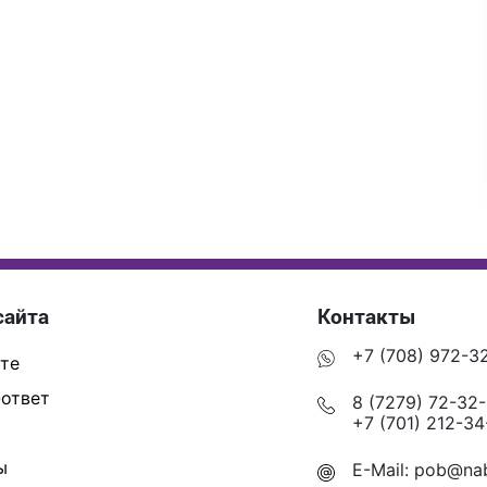
сайта
Контакты
+7 (708) 972-3
те
ответ
8 (7279) 72-32
+7 (701) 212-34
ы
E-Mail:
pob@nab