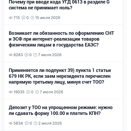
Почему при вводе кода УГД 0613 в разделе G
система не принимает ноль?
715
0
15 июля 2026
Возникает ли обязанность по оформлению СНТ
и ЭСФ при интернет-реализации товаров
физическим лицам в государства ЕАЭС?
8283
0
7 июля 2026
Применяется ли подпункт 39) пункта 1 статьи
679 НК РК, если заем нерезидента перечислен
напрямую третьему лицу, минуя счет ТОО?
19035
0
7 июля 2026
Депозит у ТОО на упрощенном режиме: нужно
ли сдавать форму 100.00 и платить КПН?
5834
0
2 июля 2026