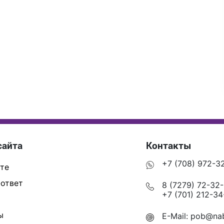
сайта
Контакты
+7 (708) 972-3
те
ответ
8 (7279) 72-32
+7 (701) 212-34
ы
E-Mail:
pob@nab