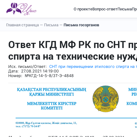
О проекте
Вопрос-ответ
Письма
Пр
Главная страница
—
Письма
—
Письма госорганов
Ответ КГД МФ РК по СНТ п
спирта на технические ну
Исх. письмо/Ответ:
СНТ при перемещении этилового спирта на
Дата: 27.08.2021 14:19:00
Номер: №КГД-14-5-8/ЗТ-Э-4848