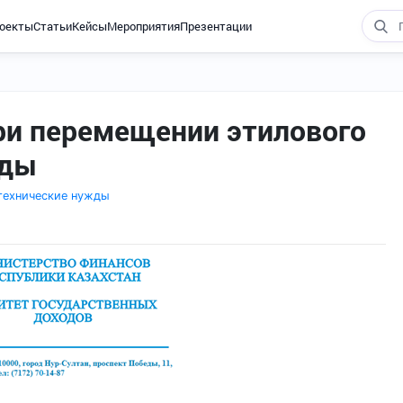
оекты
Статьи
Кейсы
Мероприятия
Презентации
ри перемещении этилового
жды
 технические нужды