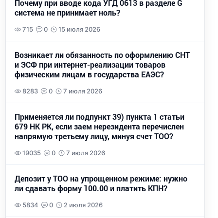
Почему при вводе кода УГД 0613 в разделе G
система не принимает ноль?
715
0
15 июля 2026
Возникает ли обязанность по оформлению СНТ
и ЭСФ при интернет-реализации товаров
физическим лицам в государства ЕАЭС?
8283
0
7 июля 2026
Применяется ли подпункт 39) пункта 1 статьи
679 НК РК, если заем нерезидента перечислен
напрямую третьему лицу, минуя счет ТОО?
19035
0
7 июля 2026
Депозит у ТОО на упрощенном режиме: нужно
ли сдавать форму 100.00 и платить КПН?
5834
0
2 июля 2026