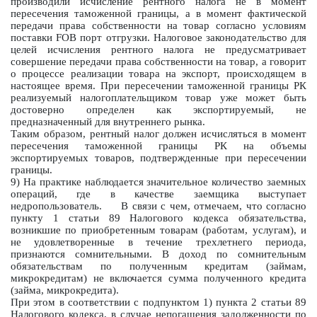
производили исчисление рентного налога не в момент
пересечения таможенной границы, а в момент фактической
передачи права собственности на товар согласно условиям
поставки FOB порт отгрузки. Налоговое законодательство для
целей исчисления рентного налога не предусматривает
совершение передачи права собственности на товар, а говорит
о процессе реализации товара на экспорт, происходящем в
настоящее время. При пересечении таможенной границы РК
реализуемый налогоплательщиком товар уже может быть
достоверно определен как экспортируемый, не
предназначенный для внутреннего рынка.
Таким образом, рентный налог должен исчисляться в момент
пересечения таможенной границы РК на объемы
экспортируемых товаров, подтвержденные при пересечении
границы.
9) На практике наблюдается значительное количество заемных
операций, где в качестве заемщика выступает
недропользователь. В связи с чем, отмечаем, что согласно
пункту 1 статьи 89 Налогового кодекса обязательства,
возникшие по приобретенным товарам (работам, услугам), и
не удовлетворенные в течение трехлетнего периода,
признаются сомнительными. В доход по сомнительным
обязательствам по полученным кредитам (займам,
микрокредитам) не включается сумма полученного кредита
(займа, микрокредита).
При этом в соответствии с подпунктом 1) пункта 2 статьи 89
Налогового кодекса, в случае непогашения задолженности по