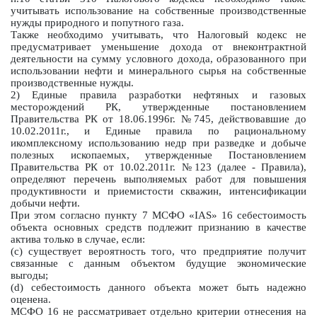
учитывать использование на собственные производственные
нужды природного и попутного газа.
Также необходимо учитывать, что Налоговый кодекс не
предусматривает уменьшение дохода от внеконтрактной
деятельности на сумму условного дохода, образованного при
использовании нефти и минерального сырья на собственные
производственные нужды.
2) Единые правила разработки нефтяных и газовых
месторождений РК, утвержденные постановлением
Правительства РК от 18.06.1996г. №745, действовавшие до
10.02.2011г., и Единые правила по рациональному
икомплексному использованию недр при разведке и добыче
полезных ископаемых, утвержденные Постановлением
Правительства РК от 10.02.2011г. №123 (далее - Правила),
определяют перечень выполняемых работ для повышения
продуктивности и приемистости скважин, интенсификации
добычи нефти.
При этом согласно пункту 7 МСФО «IAS» 16 себестоимость
объекта основных средств подлежит признанию в качестве
актива только в случае, если:
(c) существует вероятность того, что предприятие получит
связанные с данным объектом будущие экономические
выгоды;
(d) себестоимость данного объекта может быть надежно
оценена.
МСФО 16 не рассматривает отдельно критерии отнесения на