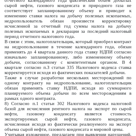
отчетного календарного года фактический объем добытых
сырой нефти, газового конденсата и природного газа не
соответствует запланированному объему и приводит к
изменению ставки налога на добычу полезных ископаемых,
недропользователь обязан произвести корректировку
исчисленной за отчетный год суммы налога на добычу
полезных ископаемых в декларации за последний налоговый
период отчетного налогового года.
В связи с этим, налогоплательщик, который приобрел контракт
на недропользование в течение календарного года, обязан
применять до 4 квартала данного года ставку НДПИ согласно
изначально запланированному, либо измененному объему
добычи, согласованному с компетентным органом. В 4
квартале согласно п.З статьи 335 Налогового кодекса ставка
корректируется исходя из фактических показателей добычи.
Также в случае разработки нескольких месторождений по
одному контракту на недропользование, налогоплательщик
обязан применять ставку НДПИ, исходя из суммарного
планируемого объема добычи по всем месторождениям в
рамках одного контракта.
8) Согласно п.1 статьи 302 Налогового кодекса налоговой
базой для исчисления рентного налога на экспорт по сырой
нефти, газовому конденсату является стоимость
экспортируемых сырой нефти, газового конденсата,
исчисленная исходя из фактически реализуемого на экспорт
объема сырой нефти, газового конденсата и мировой цены.
Учитывая изложенное, предлагаем при выявлении нарушений,