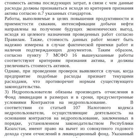
стоимость актива последующих затрат, в связи с чем данные
расходы должны признаваться исходя из критериев признания
актива согласно п.7 указанных стандартов.
Работы, выполняемые в целях повышения продуктивности и
приемистости скважин, интенсификации добычи нефти
направлены на получение будущих экономических выгод,
исходя из целевого назначения проведенных работ согласно
Правилам. Также, стоимость данных работ может быть
надежно измерена в случае фактической приемки работ и
наличия подтверждающих документов. Таким образом,
согласно пункту 7 МСФО 16 вышеуказанные работы
соответствуют критериям признания актива, и должны
увеличивать стоимость активов.
Однако, при проведении проверок выявляются случаи, когда
предприятие подобные расходы признает текущими
расходами, что противоречит нормам существующего
законодательства.
3) Недропользователи обязаны производить отчисления в
Фонд ликвидации в размерах и в сроки, предусмотренные
условиями Контрактов на недропользование. В
соответствии со статьей 107 Налогового кодекса
недропользователи, осуществляющие деятельность на
основании контрактов на недропользование, заключенных в
порядке, установленном законодательством Республики
Казахстан, имеют право на вычет из совокупного годового
дохода сумм отчислений в ликвидационный фонд. Указанный