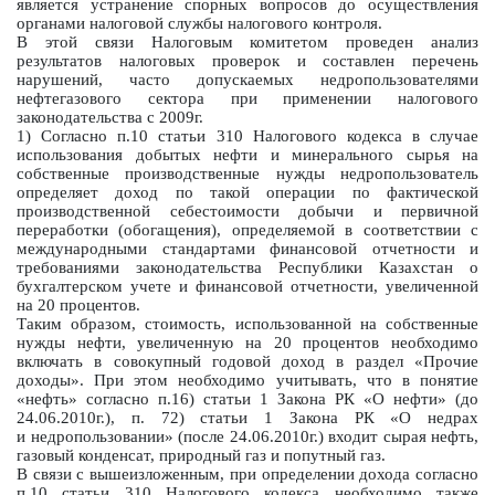
является устранение спорных вопросов до осуществления
органами налоговой службы налогового контроля.
В этой связи Налоговым комитетом проведен анализ
результатов налоговых проверок и составлен перечень
нарушений, часто допускаемых недропользователями
нефтегазового сектора при применении налогового
законодательства с 2009г.
1) Согласно п.10 статьи 310 Налогового кодекса в случае
использования добытых нефти и минерального сырья на
собственные производственные нужды недропользователь
определяет доход по такой операции по фактической
производственной себестоимости добычи и первичной
переработки (обогащения), определяемой в соответствии с
международными стандартами финансовой отчетности и
требованиями законодательства Республики Казахстан о
бухгалтерском учете и финансовой отчетности, увеличенной
на 20 процентов.
Таким образом, стоимость, использованной на собственные
нужды нефти, увеличенную на 20 процентов необходимо
включать в совокупный годовой доход в раздел «Прочие
доходы». При этом необходимо учитывать, что в понятие
«нефть» согласно п.16) статьи 1 Закона РК «О нефти» (до
24.06.2010г.), п. 72) статьи 1 Закона РК «О недрах
и недропользовании» (после 24.06.2010г.) входит сырая нефть,
газовый конденсат, природный газ и попутный газ.
В связи с вышеизложенным, при определении дохода согласно
п.10 статьи 310 Налогового кодекса необходимо также