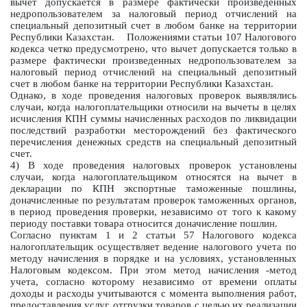
вычет допускается в размере фактически произведенных
недропользователем за налоговый период отчислений на
специальный депозитный счет в любом банке на территории
Республики Казахстан. Положениями статьи 107 Налогового
кодекса четко предусмотрено, что вычет допускается только в
размере фактически произведенных недропользователем за
налоговый период отчислений на специальный депозитный
счет в любом банке на территории Республики Казахстан.
Однако, в ходе проведения налоговых проверок выявлялись
случаи, когда налогоплательщики относили на вычеты в целях
исчисления КПН суммы начисленных расходов по ликвидации
последствий разработки месторождений без фактического
перечисления денежных средств на специальный депозитный
счет.
4) В ходе проведения налоговых проверок установлены
случаи, когда налогоплательщиком относятся на вычет в
декларации по КПН экспортные таможенные пошлины,
доначисленные по результатам проверок таможенных органов,
в период проведения проверки, независимо от того к какому
периоду поставки товара относится доначисление пошлин.
Согласно пунктам 1 и 2 статьи 57 Налогового кодекса
налогоплательщик осуществляет ведение налогового учета по
методу начисления в порядке и на условиях, установленных
Налоговым кодексом. При этом метод начисления -метод
учета, согласно которому независимо от времени оплаты
доходы и расходы учитываются с момента выполнения работ,
предоставления услуг, отгрузки товаров с целью их реализации