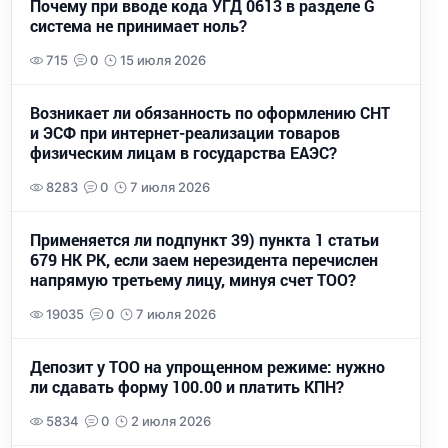
Почему при вводе кода УГД 0613 в разделе G
система не принимает ноль?
715
0
15 июля 2026
Возникает ли обязанность по оформлению СНТ
и ЭСФ при интернет-реализации товаров
физическим лицам в государства ЕАЭС?
8283
0
7 июля 2026
Применяется ли подпункт 39) пункта 1 статьи
679 НК РК, если заем нерезидента перечислен
напрямую третьему лицу, минуя счет ТОО?
19035
0
7 июля 2026
Депозит у ТОО на упрощенном режиме: нужно
ли сдавать форму 100.00 и платить КПН?
5834
0
2 июля 2026