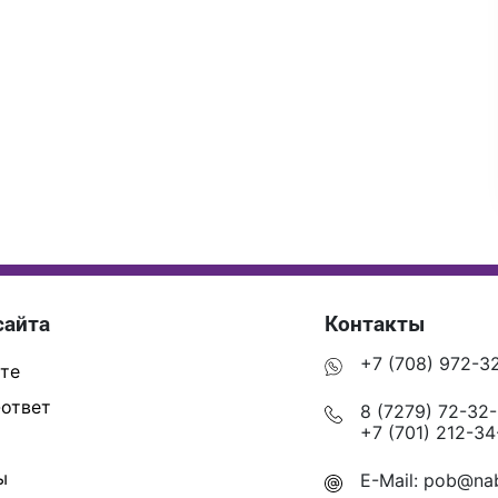
сайта
Контакты
+7 (708) 972-3
те
ответ
8 (7279) 72-32
+7 (701) 212-34
ы
E-Mail:
pob@nab