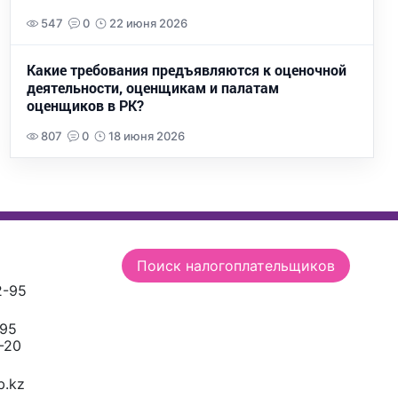
547
0
22 июня 2026
Какие требования предъявляются к оценочной
деятельности, оценщикам и палатам
оценщиков в РК?
807
0
18 июня 2026
Поиск налогоплательщиков
2-95
-95
-20
.kz