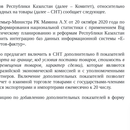
в Республики Казахстан (далее – Комитет), относительно
дных на товары (далее – СНТ) сообщает следующее.
емьер-Министра РК Мамина А.У. от 20 октября 2020 года по
 формирования национальной статистики с применением Big
егическому планированию и реформам Республики Казахстан
ствить интеграцию баз данных информационной системы «Е-
тов-фактур».
ро предлагает включить в СНТ дополнительно 8 показателей
орта на границе, код условия поставки товаров, стоимость в
ремещения товаров, характер сделки)
, которые являются
разийской экономической комиссией и с уполномоченными
тнеров. Включение дополнительных показателей позволит
тчет о взаимной торговле товарами с государствами-членами
ся экспортерами и импортерами ежемесячно к 20 числу.
зицию по добавлению дополнительных показателей в форму