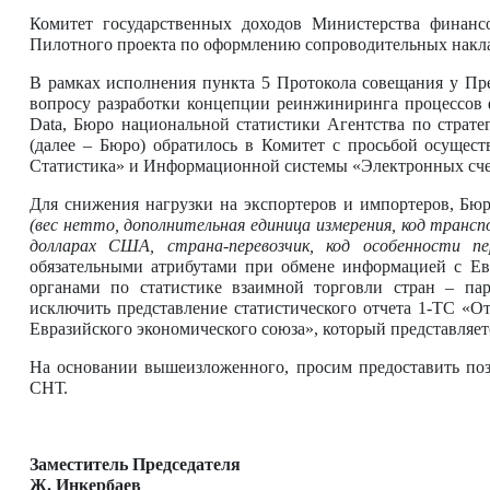
Комитет государственных доходов Министерства финансо
Пилотного проекта по оформлению сопроводительных накла
В рамках исполнения пункта 5 Протокола совещания у Пр
вопросу разработки концепции реинжиниринга процессов
Data, Бюро национальной статистики Агентства по страт
(далее – Бюро) обратилось в Комитет с просьбой осуще
Статистика» и Информационной системы «Электронных сче
Для снижения нагрузки на экспортеров и импортеров, Бю
(вес нетто, дополнительная единица измерения, код трансп
долларах США, страна-перевозчик, код особенности пе
обязательными атрибутами при обмене информацией с Ев
органами по статистике взаимной торговли стран – пар
исключить представление статистического отчета 1-ТС «О
Евразийского экономического союза», который представляет
На основании вышеизложенного, просим предоставить по
СНТ.
Заместитель Председателя
Ж. Инкербаев