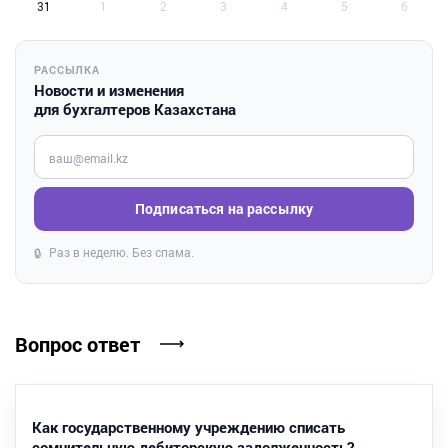
31
1
2
3
4
5
6
РАССЫЛКА
Новости и изменения
для бухгалтеров Казахстана
Введите ваш e-mail
Подписаться на рассылку
Раз в неделю. Без спама.
🔒
Вопрос ответ
Как государственному учреждению списать
сомнительную дебиторскую задолженность?