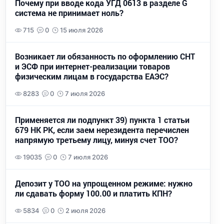
Почему при вводе кода УГД 0613 в разделе G
система не принимает ноль?
715
0
15 июля 2026
Возникает ли обязанность по оформлению СНТ
и ЭСФ при интернет-реализации товаров
физическим лицам в государства ЕАЭС?
8283
0
7 июля 2026
Применяется ли подпункт 39) пункта 1 статьи
679 НК РК, если заем нерезидента перечислен
напрямую третьему лицу, минуя счет ТОО?
19035
0
7 июля 2026
Депозит у ТОО на упрощенном режиме: нужно
ли сдавать форму 100.00 и платить КПН?
5834
0
2 июля 2026