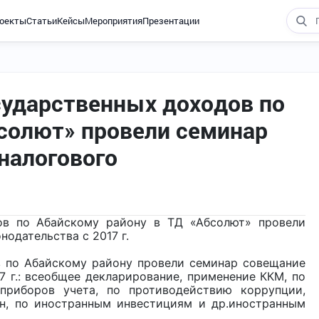
оекты
Статьи
Кейсы
Мероприятия
Презентации
сударственных доходов по
бсолют» провели семинар
налогового
ов по Абайскому району в ТД «Абсолют» провели
одательства с 2017 г.
 по Абайскому району провели семинар совещание
7 г.: всеобщее декларирование, применение ККМ, по
риборов учета, по противодействию коррупции,
он, по иностранным инвестициям и др.иностранным