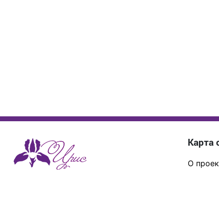
Карта 
О проек