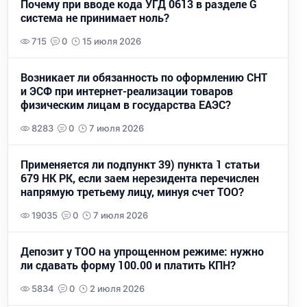
Почему при вводе кода УГД 0613 в разделе G
система не принимает ноль?
715
0
15 июля 2026
Возникает ли обязанность по оформлению СНТ
и ЭСФ при интернет-реализации товаров
физическим лицам в государства ЕАЭС?
8283
0
7 июля 2026
Применяется ли подпункт 39) пункта 1 статьи
679 НК РК, если заем нерезидента перечислен
напрямую третьему лицу, минуя счет ТОО?
19035
0
7 июля 2026
Депозит у ТОО на упрощенном режиме: нужно
ли сдавать форму 100.00 и платить КПН?
5834
0
2 июля 2026