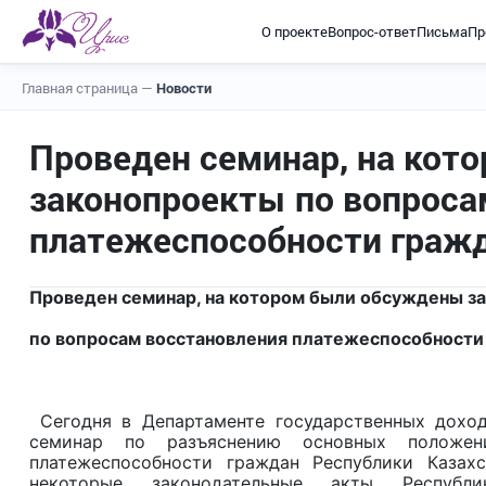
О проекте
Вопрос-ответ
Письма
Пр
Главная страница
—
Новости
Проведен семинар, на кот
законопроекты по вопроса
платежеспособности граж
Проведен семинар, на котором были обсуждены з
по вопросам восстановления платежеспособности
Сегодня в Департаменте государственных доход
семинар по разъяснению основных положен
платежеспособности граждан Республики Казах
некоторые законодательные акты Республ