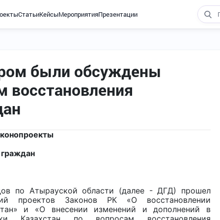
оекты
Статьи
Кейсы
Мероприятия
Презентации
ором были обсуждены
м восстановления
дан
аконопроекты
 граждан
ов по Атырауской области (далее - ДГД) прошел
ий проектов Законов РК «О восстановлении
стан» и «О внесении изменений и дополнений в
ики Казахстан по вопросам восстановления