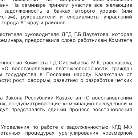
тан». На семинаре приняли участие все желающие
е задолженность в банках второго уровня (или
стам), руководители и специалисты управлений
 города Атырау и районов.
стителя руководителя ДГД Г.Б.Даулетова, которая
еминара, предоставила слово работникам Комитета
нностью Комитета ГД Сисембаева М.К. рассказала,
 «О восстановлении платежеспособности граждан
ы государства в Послании народу Казахстана от
ности: рост, реформы, развитие» о разработке четких
 Закона Республики Казахстан «О восстановлении
ан», предусматривающие комбинацию внесудебной и
дут представлять единый процесс восстановления
Управления по работе с задолженностью КГД МФ
отанных процедурах урегулирования чрезмерной