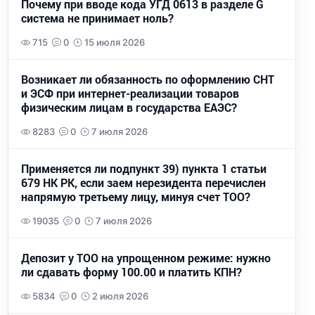
Почему при вводе кода УГД 0613 в разделе G
система не принимает ноль?
715
0
15 июля 2026
Возникает ли обязанность по оформлению СНТ
и ЭСФ при интернет-реализации товаров
физическим лицам в государства ЕАЭС?
8283
0
7 июля 2026
Применяется ли подпункт 39) пункта 1 статьи
679 НК РК, если заем нерезидента перечислен
напрямую третьему лицу, минуя счет ТОО?
19035
0
7 июля 2026
Депозит у ТОО на упрощенном режиме: нужно
ли сдавать форму 100.00 и платить КПН?
5834
0
2 июля 2026