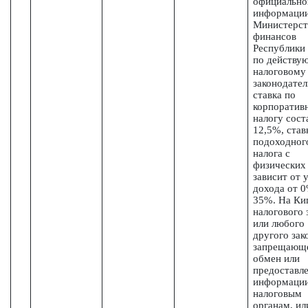
официально
информаци
Министерст
финансов
Республики
по действу
налоговому
законодател
ставка по
корпоратив
налогу сост
12,5%, став
подоходног
налога с
физических
зависит от 
дохода от 
35%. На Ки
налогового 
или любого
другого зак
запрещающ
обмен или
предоставл
информаци
налоговым
органам, ил