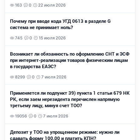
163
0
22 июля 2026
Почему при вводе кода УГД 0613 в разделе G
система не принимает ноль?
745
0
15 июля 2026
Возникает ли обязанность по оформлению СНТ и ЭСФ
при интернет-реализации товаров физическим лицам
в государства ЕАЭС?
8299
0
7 июля 2026
Применяется ли подпункт 39) пункта 1 статьи 679 НК
РК, если заем нерезидента перечислен напрямую
третьему лицу, минуя счет ТОО?
19056
0
7 июля 2026
Депозит у ТОО на упрощенном режиме: нужно ли
сдавать форму 100.00 и платить КПН?