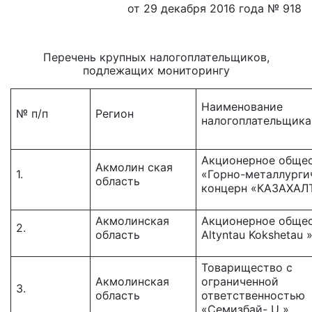
от 29 декабря 2016 года № 918
Перечень крупных налогоплательщиков,
подлежащих мониторингу
Наименование
№ п/п
Регион
налогоплательщика
Акционерное обще
Акмолин ская
1.
«Горно-металлурги
область
концерн «КАЗАХА
Акмолинская
Акционерное общес
2.
область
Altyntau Kokshetau 
Товарищество c
Акмолинская
ограниченной
3.
область
ответственностью
«Семизбай- U »