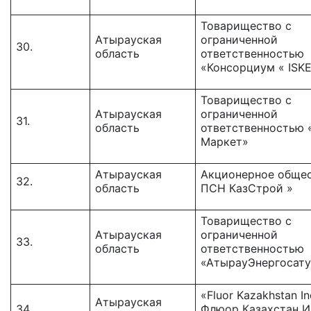
Товарищество с
Атырауская
ограниченной
30.
область
ответственностью
«Консорциум « ISKE
Товарищество с
Атырауская
ограниченной
31.
область
ответственностью 
Маркет»
Атырауская
Акционерное общес
32.
область
ПСН КазСтрой »
Товарищество c
Атырауская
ограниченной
33.
область
ответственностью
«АтырауЭнергосату
«Fluor Kazakhstan Inc
Атырауская
34.
Флюор Казахстан Ин