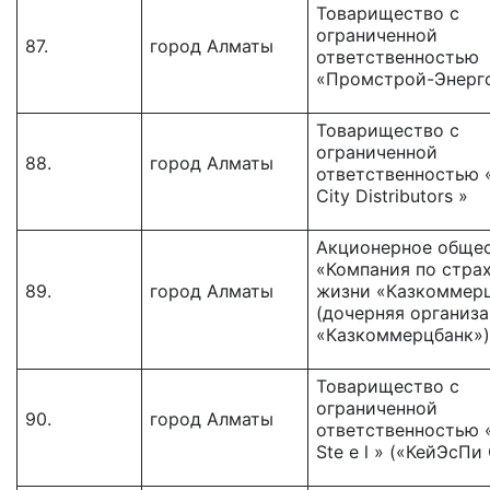
Товарищество с
ограниченной
87.
город Алматы
ответственностью
«Промстрой-Энерг
Товарищество с
ограниченной
88.
город Алматы
ответственностью «
City Distributors »
Акционерное обще
«Компания по стра
89.
город Алматы
жизни «Казкоммерц-
(дочерняя организ
«Казкоммерцбанк»)
Товарищество c
ограниченной
90.
город Алматы
ответственностью 
Ste е l » («КейЭсПи