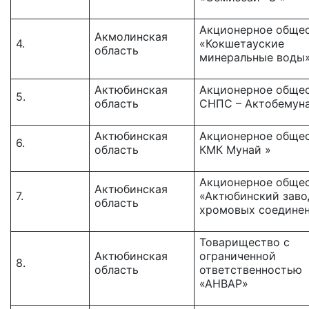
Акционерное обще
Акмолинская
4.
«Кокшетауские
область
минеральные воды
Актюбинская
Акционерное общес
5.
область
СНПС – Актобемуна
Актюбинская
Акционерное общес
6.
область
КМК Мунай »
Акционерное обще
Актюбинская
7.
«Актюбинский заво
область
хромовых соедине
Товарищество с
Актюбинская
ограниченной
8.
область
ответственностью
«АНВАР»