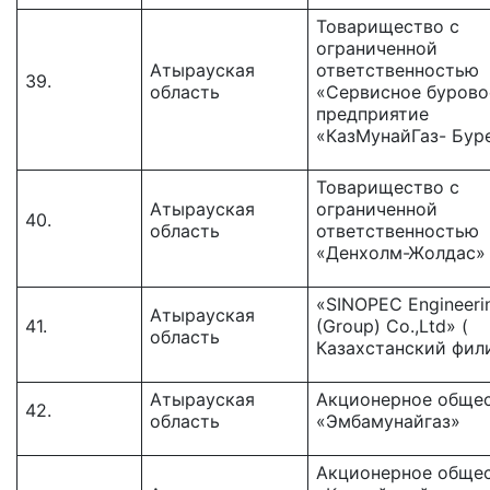
Товарищество c
ограниченной
Атырауская
ответственностью
39.
область
«Сервисное бурово
предприятие
«КазМунайГаз- Бур
Товарищество с
Атырауская
ограниченной
40.
область
ответственностью
«Денхолм-Жолдас»
«SINOPEC Engineeri
Атырауская
41.
(Group) Co.,Ltd» (
область
Казахстанский фили
Атырауская
Акционерное обще
42.
область
«Эмбамунайгаз»
Акционерное обще