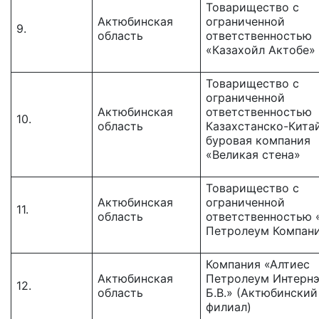
Товарищество с
Актюбинская
ограниченной
9.
область
ответственностью
«Казахойл Актобе»
Товарищество c
ограниченной
Актюбинская
ответственностью
10.
область
Казахстанско-Кита
буровая компания
«Великая стена»
Товарищество с
Актюбинская
ограниченной
11.
область
ответственностью 
Петролеум Компан
Компания «Алтиес
Актюбинская
Петролеум Интерн
12.
область
Б.В.» (Актюбинский
филиал)