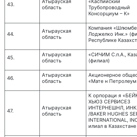
Атырауская
«Каспийский
43.
область
Трубопроводный
Консорциум – К»
Компания «Шлюмб
Атырауская
44.
Лоджелко Инк.» (фи
область
Республике Казахст
Атырауская
«СИЧИМ С.п.А., Каз
45.
область
(филиал)
Атырауская
Акционерное обще
46.
область
«Мате н Петролеум
К орпораци я «БЕЙ
ХЬЮЗ СЕРВИСЕЗ
Атырауская
ИНТЕРНЕШНЛ, ИНК
47.
область
/BAKER HUGHES SE
INTERNATIONAL, INC
илиал в Казахстане 