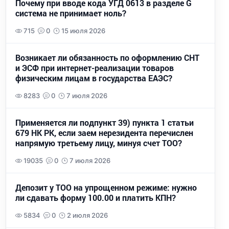
Почему при вводе кода УГД 0613 в разделе G
система не принимает ноль?
715
0
15 июля 2026
Возникает ли обязанность по оформлению СНТ
и ЭСФ при интернет-реализации товаров
физическим лицам в государства ЕАЭС?
8283
0
7 июля 2026
Применяется ли подпункт 39) пункта 1 статьи
679 НК РК, если заем нерезидента перечислен
напрямую третьему лицу, минуя счет ТОО?
19035
0
7 июля 2026
Депозит у ТОО на упрощенном режиме: нужно
ли сдавать форму 100.00 и платить КПН?
5834
0
2 июля 2026