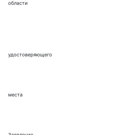
области
__________
От 
номер и д
докум
удостоверяющего
лично
ИН
адрес по
места
жител
контактны
Заявление