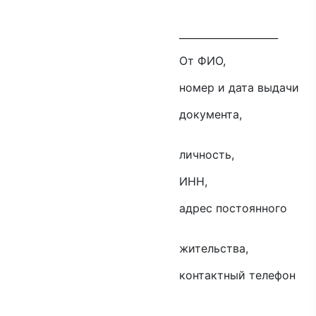
__________
ФИО,
ата выдачи
ента,
сть,
Н,
стоянного
ьства,
й телефон