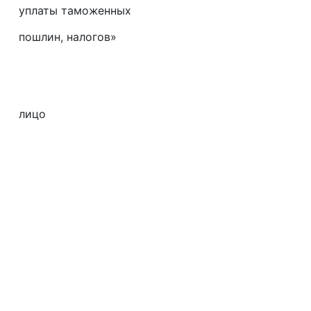
уплаты таможенных
пошлин, налогов»
______________
Физическое/
лицо
____________
Юридическ
_____________
Фактическ
БИН_________
Электронный а