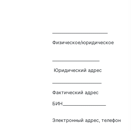
_____________
юридическое
___________
ий адрес
___________
ий адрес
____________
дрес, телефон