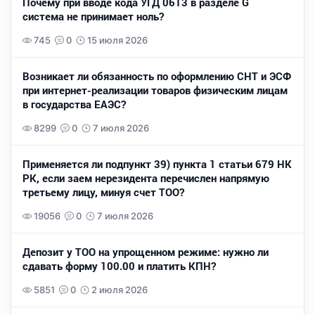
Почему при вводе кода УГД 0613 в разделе G
система не принимает ноль?
745
0
15 июля 2026
Возникает ли обязанность по оформлению СНТ и ЭСФ
при интернет-реализации товаров физическим лицам
в государства ЕАЭС?
8299
0
7 июля 2026
Применяется ли подпункт 39) пункта 1 статьи 679 НК
РК, если заем нерезидента перечислен напрямую
третьему лицу, минуя счет ТОО?
19056
0
7 июля 2026
Депозит у ТОО на упрощенном режиме: нужно ли
сдавать форму 100.00 и платить КПН?
5851
0
2 июля 2026