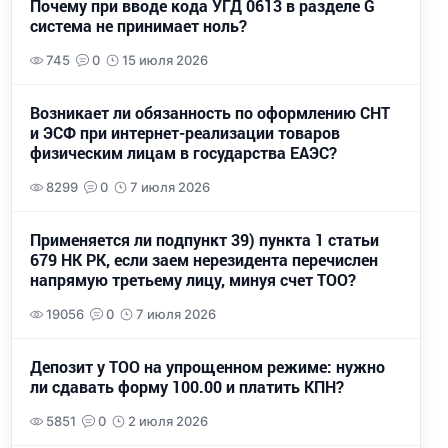
Почему при вводе кода УГД 0613 в разделе G
система не принимает ноль?
745
0
15 июля 2026
Возникает ли обязанность по оформлению СНТ
и ЭСФ при интернет-реализации товаров
физическим лицам в государства ЕАЭС?
8299
0
7 июля 2026
Применяется ли подпункт 39) пункта 1 статьи
679 НК РК, если заем нерезидента перечислен
напрямую третьему лицу, минуя счет ТОО?
19056
0
7 июля 2026
Депозит у ТОО на упрощенном режиме: нужно
ли сдавать форму 100.00 и платить КПН?
5851
0
2 июля 2026