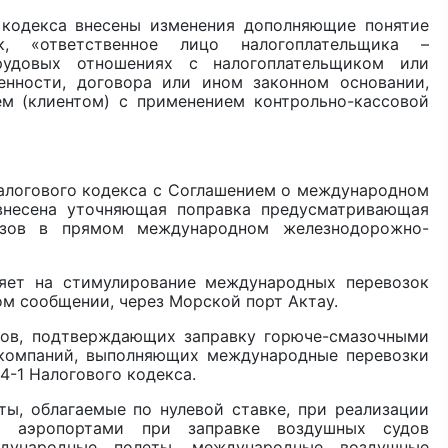
декса внесены изменения дополняющие понятие
к, «ответственное лицо налогоплательщика –
рудовых отношениях с налогоплательщиком или
нности, договора или ином законном основании,
м (клиентом) с применением контрольно-кассовой
логового кодекса с Соглашением о международном
несена уточняющая поправка предусматривающая
узов в прямом международном железнодорожно-
ияет на стимулирование международных перевозок
 сообщении, через Морской порт Актау.
 подтверждающих заправку горюче-смазочными
компаний, выполняющих международные перевозки
44-1 Налогового кодекса.
благаемые по нулевой ставке, при реализации
ой аэропортами при заправке воздушных судов
дународные полеты, международные воздушные