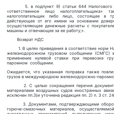
5. в подпункт 9) статьи 644 Налогового ко
«ответственное лицо налогоплательщика» та
налогоплательщик либо лицо, состоящее в т
действующее от его имени на основании довере
осуществляющее денежные расчеты с покупателе
машины и отвечающее за ее работу;».
Возврат НДС
1. В целях приведения в соответствие норм На
железнодорожном грузовом сообщении (СМГС) в
применение нулевой ставки при перевозке гр
паромном сообщении.
Ожидается, что указанная поправка также повл
грузов в международном железнодорожно-паромном
2. С целью сокращения перечня документов,
материалами воздушных судов иностранных авиа
исключен пп.3)и уточнена редакция пп. 2) п. 3 ст. 2
3. Документами, подтверждающими обороты, о
горюче-смазочных материалов, осуществляем
иностранных авиакомпаний, выполняющих меж