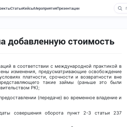
оекты
Статьи
Кейсы
Мероприятия
Презентации
на добавленную стоимость
й в соответствии с международной практикой в
есены изменения, предусматривающие освобождение
словиях платности, срочности и возвратности вне
представляющего такие займы (раньше это были
вительством РК);
доставлении (передаче) во временное владение и
аты совершения оборота пункт 2-3 статьи 237