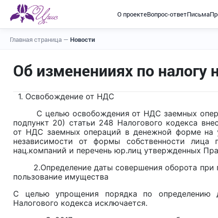
О проекте
Вопрос-ответ
Письма
Пр
Главная страница
—
Новости
Об измененииях по налогу 
1. Освобождение от НДС
С целью освобождения от НДС заемных операци
подпункт 20) статьи 248 Налогового кодекса вн
от НДС заемных операций в денежной форме на у
независимости от формы собственности лица 
нац.компаний и перечень юр.лиц утвержденных Пра
2.Определение даты совершения оборота при пре
пользование имущества
С целью упрощения порядка по определению д
Налогового кодекса исключается.