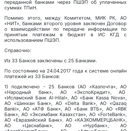
переданной банками через ПШЭП об уплаченных
суммах ТПиН.
Помимо этого, между Комитетом, МИК РК, АО
«НИТ», банками второго уровня заключен Договор
о взаимодействии по передаче информации по
принятым платежам в бюджет в ИС КГД с
использованием ПШЭП.
Справочно:
Из 33 Банков заключены с 25 Банками.
По состоянию на 24.04.2017 года к системе онлайн
платежей из 33 Банков:
1) подключено - 25 Банков (АО «Казпочта», АО
«Народный банк», АО «ЭкспоКредит», АО
«Исламский Банк Al-Hilal», АО «Банк Kassa Nova»,
АО «Шинхан Банк», АО «Delta Bank», АО «Qazaq
Banki», АО «АТФ Банк», АО «Банк ВТБ», АО «RBK
Банк», АО «Эксимбанк Казахстан», АО «ForteBank»,
АО «Евразийский Банк». АО «КАЗКОММЕРЦБАНК»,
АО «Цеснабанк», АО «Нурбанк», АО