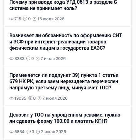
Почему при вводе кода УГД 0613 в разделе G
система не принимает ноль?
715
0
15 июля 2026
Возникает ли обязанность по оформлению СНТ
и ЭСФ при интернет-реализации товаров
физическим лицам в государства ЕАЭС?
8283
0
7 июля 2026
Применяется ли подпункт 39) пункта 1 статьи
679 НК РК, если заем нерезидента перечислен
напрямую третьему лицу, минуя счет ТОО?
19035
0
7 июля 2026
Депозит у ТОО на упрощенном режиме: нужно
ли сдавать форму 100.00 и платить КПН?
5834
0
2 июля 2026