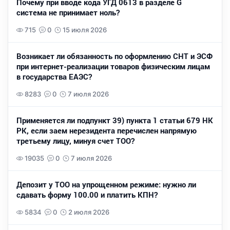
Почему при вводе кода УГД 0613 в разделе G
система не принимает ноль?
715
0
15 июля 2026
Возникает ли обязанность по оформлению СНТ и ЭСФ
при интернет-реализации товаров физическим лицам
в государства ЕАЭС?
8283
0
7 июля 2026
Применяется ли подпункт 39) пункта 1 статьи 679 НК
РК, если заем нерезидента перечислен напрямую
третьему лицу, минуя счет ТОО?
19035
0
7 июля 2026
Депозит у ТОО на упрощенном режиме: нужно ли
сдавать форму 100.00 и платить КПН?
5834
0
2 июля 2026