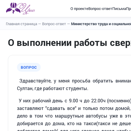
О проекте
Вопрос-ответ
Письма
Пр
Главная страница
—
Вопрос-ответ
—
Министерство труда и социальн
О выполнении работы свер
ВОПРОС
Здравствуйте, у меня просьба обратить внимани
Султан, где работают студенты.
У них рабочий день с 9.00 ч до 22.00ч (посменно)
заставляют "сдавать все" и только потом домой, 
дело в том что маршрутные автобусы уже в это
добирается до дома, кто на такси(такси не деше
доберется домой( для него главное доход чтобы 