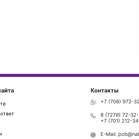
сайта
Контакты
+7 (708) 972-3
те
ответ
8 (7279) 72-32
+7 (701) 212-34
ы
E-Mail:
pob@nab