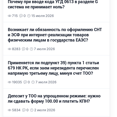
Почему при вводе кода УГД 0613 в разделе G
система не принимает ноль?
715
0
15 июля 2026
Возникает ли обязанность по оформлению СНТ
и ЭСФ при интернет-реализации товаров
физическим лицам в государства ЕАЭС?
8283
0
7 июля 2026
Применяется ли подпункт 39) пункта 1 статьи
679 НК РК, если заем нерезидента перечислен
напрямую третьему лицу, минуя счет ТОО?
19035
0
7 июля 2026
Депозит у ТОО на упрощенном режиме: нужно
ли сдавать форму 100.00 и платить КПН?
5834
0
2 июля 2026