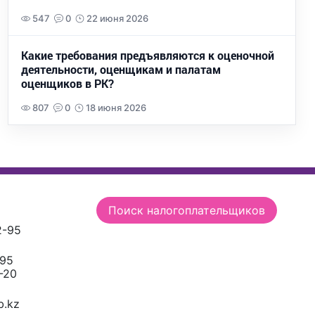
547
0
22 июня 2026
Какие требования предъявляются к оценочной
деятельности, оценщикам и палатам
оценщиков в РК?
807
0
18 июня 2026
Поиск налогоплательщиков
2-95
-95
-20
.kz