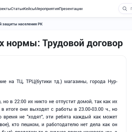
оекты
Статьи
Кейсы
Мероприятия
Презентации
ой защиты населения РК
х нормы: Трудовой договор
е на ТЦ, ТРЦ(бутики тд.) магазины, города Нур-
, но в 22:00 их никто не отпустит домой, так как их
в итоге они выходят с работы в 23.00-03.00 ч., но
 время не "ходят", эти ребята каждый как может
вое), кто пешком, и работодателю нет дела как он
был), представьте в зимнее время какового им, а