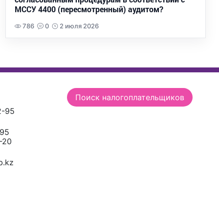
МССУ 4400 (пересмотренный) аудитом?
786
0
2 июля 2026
Поиск налогоплательщиков
2-95
-95
-20
.kz