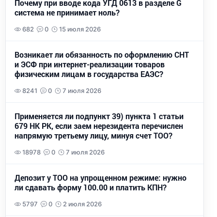
Почему при вводе кода УГД 0613 в разделе G
система не принимает ноль?
682
0
15 июля 2026
Возникает ли обязанность по оформлению СНТ
и ЭСФ при интернет-реализации товаров
физическим лицам в государства ЕАЭС?
8241
0
7 июля 2026
Применяется ли подпункт 39) пункта 1 статьи
679 НК РК, если заем нерезидента перечислен
напрямую третьему лицу, минуя счет ТОО?
18978
0
7 июля 2026
Депозит у ТОО на упрощенном режиме: нужно
ли сдавать форму 100.00 и платить КПН?
5797
0
2 июля 2026