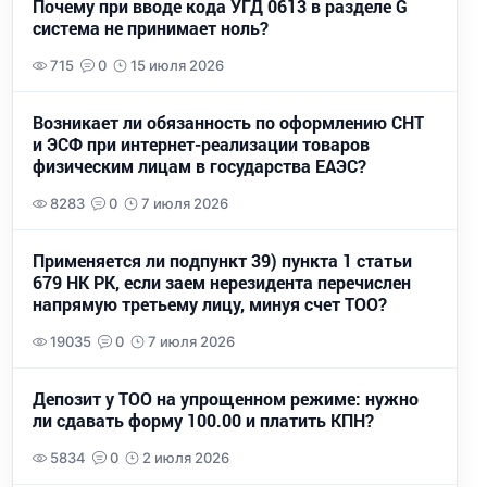
Почему при вводе кода УГД 0613 в разделе G
система не принимает ноль?
715
0
15 июля 2026
Возникает ли обязанность по оформлению СНТ
и ЭСФ при интернет-реализации товаров
физическим лицам в государства ЕАЭС?
8283
0
7 июля 2026
Применяется ли подпункт 39) пункта 1 статьи
679 НК РК, если заем нерезидента перечислен
напрямую третьему лицу, минуя счет ТОО?
19035
0
7 июля 2026
Депозит у ТОО на упрощенном режиме: нужно
ли сдавать форму 100.00 и платить КПН?
5834
0
2 июля 2026