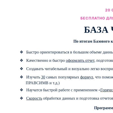
20 
БЕСПЛАТНО ДЛ
БАЗА 
По итогам Базового 
❖
Быстро ориентироваться в большом объеме данн
❖
Качественно и быстро
оформлять отчет
, подготов
❖
Создавать читабельный и визуально легко воспр
❖
Изучать
30
самых популярных
формул
, что пом
ПРАВСИМВ и т.д.)
❖
Научатся быстрой работе с применением «
Горячи
❖
Скорость
обработки данных и подготовка отчето
Программа