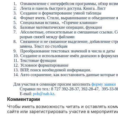
1.
Ознакомление с интерфейсом программы, обзор возмо
2.
Лента и панель быстрого доступа. Книга. Лист
3.
Создание и форматирование умной таблицы
4.
Формат ячеек. Стили, выравнивание и объединение я
5.
Специальная вставка, «Горячие клавиши»
6.
Базовые математические операции, функции
7.
Абсолютные, относительные и смешанные ссылки. Сс
разрыв связей между файлами
8.
Связанное и не связанное выделение, добавление стр
замена. Текст по столбцам
9.
Преобразование текстовых значений в числа и даты
10.
Создание и использование имён диапазон в формула
11.
Текстовые функции
12.
Условное форматирование
13.
ВПР, поиск необходимой информации.
14.
Авто сохранение, как восстановить данные которые 
Для участия в семинаре просим заполнить
форму заявки
Справки по тел.: 8 727 392-28-37, 392-28-47, 395-33-9
E-mail:
pob@nab.kz
.
Комментарии
Чтобы иметь возможность читать и оставлять ком
сайте или зарегистрировать участие в мероприятии