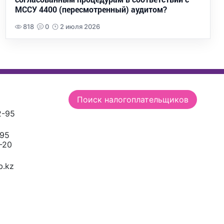
МССУ 4400 (пересмотренный) аудитом?
818
0
2 июля 2026
Поиск налогоплательщиков
2-95
-95
-20
.kz