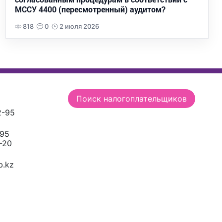
МССУ 4400 (пересмотренный) аудитом?
818
0
2 июля 2026
Поиск налогоплательщиков
2-95
-95
-20
.kz