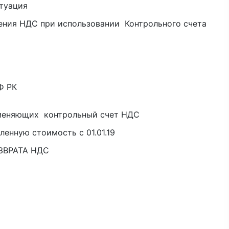
туация
ия НДС при использовании Контрольного счета
Ф РК
именяющих контрольный счет НДС
енную стоимость с 01.01.19
ВОЗВРАТА НДС