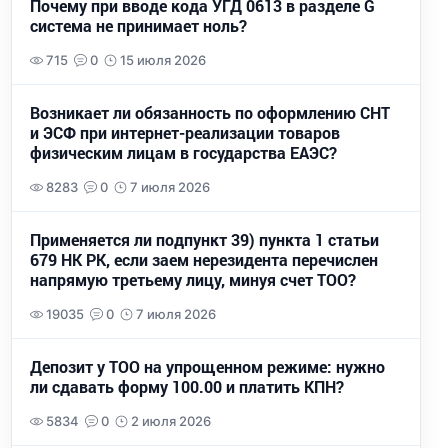
Почему при вводе кода УГД 0613 в разделе G
система не принимает ноль?
715
0
15 июля 2026
Возникает ли обязанность по оформлению СНТ
и ЭСФ при интернет-реализации товаров
физическим лицам в государства ЕАЭС?
8283
0
7 июля 2026
Применяется ли подпункт 39) пункта 1 статьи
679 НК РК, если заем нерезидента перечислен
напрямую третьему лицу, минуя счет ТОО?
19035
0
7 июля 2026
Депозит у ТОО на упрощенном режиме: нужно
ли сдавать форму 100.00 и платить КПН?
5834
0
2 июля 2026