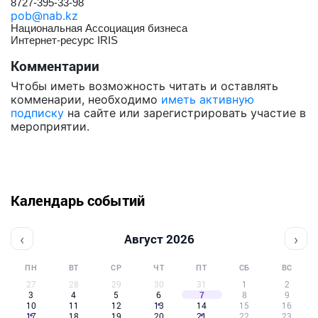
8727-395-33-98
pob@nab.kz
Национальная Ассоциация бизнеса
Интернет-ресурс IRIS
Комментарии
Чтобы иметь возможность читать и оставлять
комменарии, необходимо
иметь активную
подписку
на сайте или зарегистрировать участие в
мероприятии.
Календарь событий
‹
›
Август 2026
ПН
ВТ
СР
ЧТ
ПТ
СБ
ВС
27
28
29
30
31
1
2
3
4
5
6
7
8
9
10
11
12
13
14
15
16
17
18
19
20
21
22
23