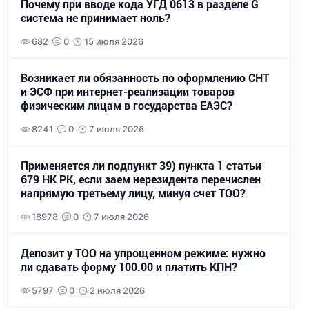
Почему при вводе кода УГД 0613 в разделе G
система не принимает ноль?
682
0
15 июля 2026
Возникает ли обязанность по оформлению СНТ
и ЭСФ при интернет-реализации товаров
физическим лицам в государства ЕАЭС?
8241
0
7 июля 2026
Применяется ли подпункт 39) пункта 1 статьи
679 НК РК, если заем нерезидента перечислен
напрямую третьему лицу, минуя счет ТОО?
18978
0
7 июля 2026
Депозит у ТОО на упрощенном режиме: нужно
ли сдавать форму 100.00 и платить КПН?
5797
0
2 июля 2026