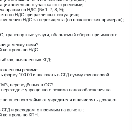
ации земельного участка со строениями;
ларации по НДС (№ 1, 7, 8, 9);
четного НДС при различных ситуациях;
ачислению НДС за нерезидента (на практических примерах);
С, транспортные услуги, облагаемый оборот при импорте
зница между ними?
й контроль по НДС.
шибках, выявленных КГД;
новленном режиме;
ь форму 100.00 и включать в СГД сумму финансовой
 ТМЗ, переведённых в ОС?
и переходе с упрощенного режима налогообложения на
 погашенного займа от учредителя и начислять доход от
в СГД и расходам, относимым на вычеты;
 контроль по КПН.