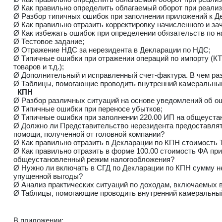
Ø Как правильно определить облагаемый оборот при реализ
Ø Разбор типичных ошибок при заполнении приложений к Дек
Ø Как правильно отразить корректировку начисленного и за
Ø Как избежать ошибок при определении обязательств по н
Ø Тестовое задание;
Ø Отражение НДС за нерезидента в Декларации по НДС;
Ø Типичные ошибки при отражении операций по импорту (КТ
товаров и т.д.);
Ø Дополнительный и исправленный счет-фактура. В чем ра
Ø Таблицы, помогающие проводить внутренний камеральны
КПН
Ø Разбор различных ситуаций на основе уведомлений об о
Ø Типичные ошибки при переносе убытков;
Ø Типичные ошибки при заполнении 220.00 ИП на общеуста
Ø Должно ли Представительство нерезидента предоставлят
помощи, полученной от головной компании?
Ø Как правильно отразить в Декларации по КПН стоимость
Ø Как правильно отразить в форме 100.00 стоимость ФА пр
общеустановленный режим налогообложения?
Ø Нужно ли включать в СГД по Декларации по КПН сумму не
упущенной выгоды?
Ø Анализ практических ситуаций по доходам, включаемых 
Ø Таблицы, помогающие проводить внутренний камеральный
В приложении: