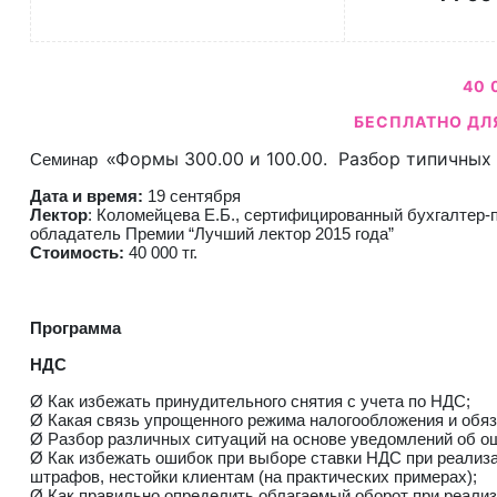
40 
БЕСПЛАТНО ДЛ
Формы 300.00 и 100.00. Разбор типичных
Семинар «
Дата и время:
19 сентября
Лектор
: Коломейцева Е.Б., сертифицированный бухгалтер-пр
обладатель Премии “Лучший лектор 2015 года”
Стоимость:
40 000 тг.
Программа
НДС
Ø Как избежать принудительного снятия с учета по НДС;
Ø Какая связь упрощенного режима налогообложения и обя
Ø Разбор различных ситуаций на основе уведомлений об о
Ø Как избежать ошибок при выборе ставки НДС при реализац
штрафов, нестойки клиентам (на практических примерах);
Ø Как правильно определить облагаемый оборот при реализ