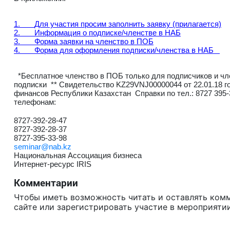
1.
Для участия просим заполнить заявку (прилагается)
2. Информация о подписке/членстве в НАБ
3.
Форма заявки на членство в ПОБ
4.
Форма для оформления подписки/членства в НАБ
*Бесплатное членство в ПОБ только для подписчиков и чл
подписки ** Свидетельство KZ29VNJ00000044 от 22.01.18 
финансов Республики Казахстан Справки по тел.: 8727 395-
телефонам:
8727-392-28-47
8727-392-28-37
8727-395-33-98
seminar@nab.kz
Национальная Ассоциация бизнеса
Интернет-ресурс IRIS
Комментарии
Чтобы иметь возможность читать и оставлять ком
сайте или зарегистрировать участие в мероприятии