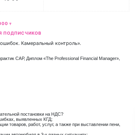
000
₸
Я ПОДПИСЧИКОВ
 ошибок. Камеральный контроль
».
актик САР, Диплом «The Professional Financial Manager»,
зательной постановки на НДС?
шибках, выявленных КГД;
ии товаров, работ, услуг, а также при выставлении пени,
ации автомобиля в 3-х разных ситуациях;