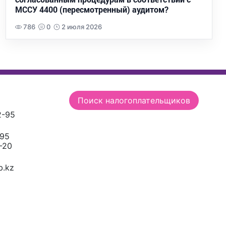
МССУ 4400 (пересмотренный) аудитом?
786
0
2 июля 2026
Поиск налогоплательщиков
2-95
-95
-20
.kz