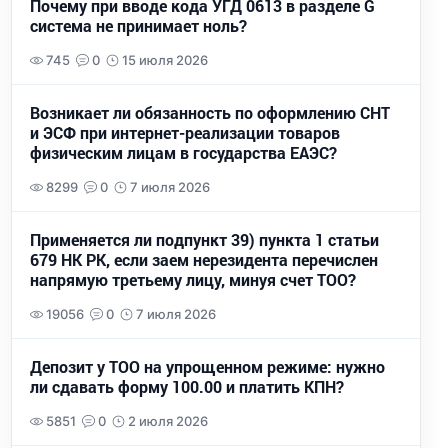
Почему при вводе кода УГД 0613 в разделе G
система не принимает ноль?
745
0
15 июля 2026
Возникает ли обязанность по оформлению СНТ
и ЭСФ при интернет-реализации товаров
физическим лицам в государства ЕАЭС?
8299
0
7 июля 2026
Применяется ли подпункт 39) пункта 1 статьи
679 НК РК, если заем нерезидента перечислен
напрямую третьему лицу, минуя счет ТОО?
19056
0
7 июля 2026
Депозит у ТОО на упрощенном режиме: нужно
ли сдавать форму 100.00 и платить КПН?
5851
0
2 июля 2026