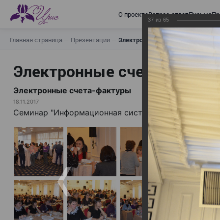
О проекте
Вопрос-ответ
Письма
Пр
37
из
65
Главная страница
—
Презентации
—
Электронные счета-фактуры
Электронные счета-факту
Электронные счета-фактуры
18.11.2017
Семинар "Информационная система электронных с