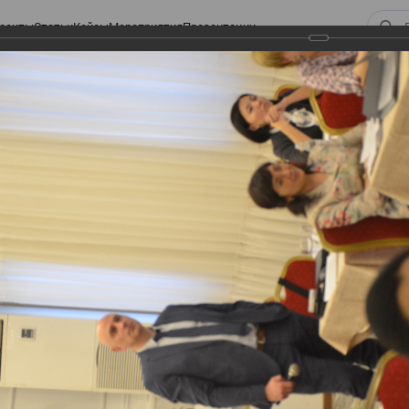
оекты
Статьи
Кейсы
Мероприятия
Презентации
ры
четов-фактур"