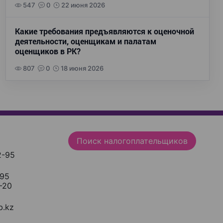
547
0
22 июня 2026
Какие требования предъявляются к оценочной
деятельности, оценщикам и палатам
оценщиков в РК?
807
0
18 июня 2026
Поиск налогоплательщиков
2-95
-95
-20
.kz