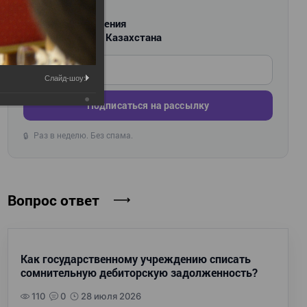
РАССЫЛКА
Новости и изменения
для бухгалтеров Казахстана
Введите ваш e-mail
Слайд-шоу:
Подписаться на рассылку
Раз в неделю. Без спама.
🔒
Вопрос ответ
Как государственному учреждению списать
сомнительную дебиторскую задолженность?
110
0
28 июля 2026