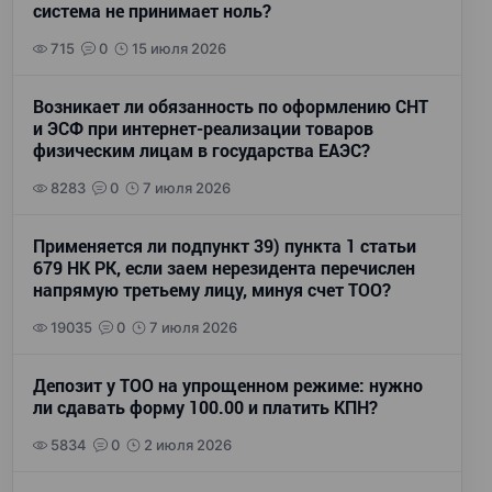
система не принимает ноль?
715
0
15 июля 2026
Возникает ли обязанность по оформлению СНТ
и ЭСФ при интернет-реализации товаров
физическим лицам в государства ЕАЭС?
8283
0
7 июля 2026
Применяется ли подпункт 39) пункта 1 статьи
679 НК РК, если заем нерезидента перечислен
напрямую третьему лицу, минуя счет ТОО?
19035
0
7 июля 2026
Депозит у ТОО на упрощенном режиме: нужно
ли сдавать форму 100.00 и платить КПН?
5834
0
2 июля 2026