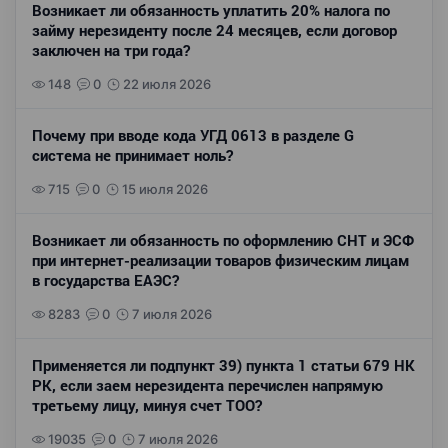
Возникает ли обязанность уплатить 20% налога по
займу нерезиденту после 24 месяцев, если договор
заключен на три года?
148
0
22 июля 2026
Почему при вводе кода УГД 0613 в разделе G
система не принимает ноль?
715
0
15 июля 2026
Возникает ли обязанность по оформлению СНТ и ЭСФ
при интернет-реализации товаров физическим лицам
в государства ЕАЭС?
8283
0
7 июля 2026
Применяется ли подпункт 39) пункта 1 статьи 679 НК
РК, если заем нерезидента перечислен напрямую
третьему лицу, минуя счет ТОО?
19035
0
7 июля 2026