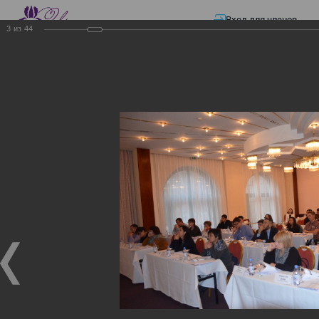
Вход для членов
3
из
44
☰ Меню
Главная страница
—
Презентации
—
ЭЛЕКТРОННЫЕ СЧЕТА-ФАКТУРЫ.
ВИРТУАЛЬНЫЙ СКЛАД.
ЭЛЕКТРОННЫЕ СЧЕТА-
ФАКТУРЫ. ВИРТУАЛЬНЫЙ
СКЛАД.
ЭЛЕКТРОННЫЕ СЧЕТА-ФАКТУРЫ. ВИРТУАЛЬНЫЙ
СКЛАД.
02.12.2017
Семинар с КГД и разработчиками