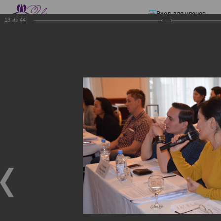
Вход для членов
13
из
44
☰ Меню
Главная страница
—
Презентации
—
ЭЛЕКТРОННЫЕ СЧЕТА-ФАКТУРЫ.
ВИРТУАЛЬНЫЙ СКЛАД.
ЭЛЕКТРОННЫЕ СЧЕТА-
ФАКТУРЫ. ВИРТУАЛЬНЫЙ
СКЛАД.
ЭЛЕКТРОННЫЕ СЧЕТА-ФАКТУРЫ. ВИРТУАЛЬНЫЙ
СКЛАД.
02.12.2017
Семинар с КГД и разработчиками