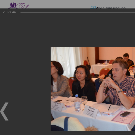
Вход для членов
25
из
44
☰ Меню
Главная страница
—
Презентации
—
ЭЛЕКТРОННЫЕ СЧЕТА-ФАКТУРЫ.
ВИРТУАЛЬНЫЙ СКЛАД.
ЭЛЕКТРОННЫЕ СЧЕТА-
ФАКТУРЫ. ВИРТУАЛЬНЫЙ
СКЛАД.
ЭЛЕКТРОННЫЕ СЧЕТА-ФАКТУРЫ. ВИРТУАЛЬНЫЙ
СКЛАД.
02.12.2017
Семинар с КГД и разработчиками