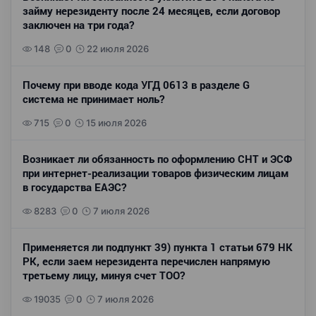
займу нерезиденту после 24 месяцев, если договор
заключен на три года?
148
0
22 июля 2026
Почему при вводе кода УГД 0613 в разделе G
система не принимает ноль?
715
0
15 июля 2026
Возникает ли обязанность по оформлению СНТ и ЭСФ
при интернет-реализации товаров физическим лицам
в государства ЕАЭС?
8283
0
7 июля 2026
Применяется ли подпункт 39) пункта 1 статьи 679 НК
РК, если заем нерезидента перечислен напрямую
третьему лицу, минуя счет ТОО?
19035
0
7 июля 2026