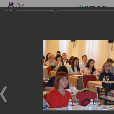
Вход для членов
12
из
65
☰ Меню
Главная страница
—
Презентации
—
Электронные счета-фактуры
Электронные счета-
фактуры
Электронные счета-фактуры
18.11.2017
Семинар "Информационная система электронных
счетов-фактур"